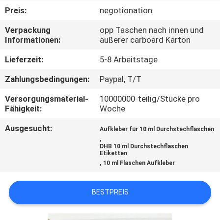
Preis:
negotionation
TRETEN
Verpackung
opp Taschen nach innen und
SIE
Informationen:
äußerer carboard Karton
MIT
Lieferzeit:
5-8 Arbeitstage
UNS
Zahlungsbedingungen:
Paypal, T/T
IN
Versorgungsmaterial-
10000000-teilig/Stücke pro
VERBINDUNG
Fähigkeit:
Woche
Ausgesucht:
Aufkleber für 10 ml Durchstechflaschen
NACHRICHTEN
,
DHB 10 ml Durchstechflaschen
Etiketten
,
10 ml Flaschen Aufkleber
FÄLLE
BESTPREIS
SITEMAP