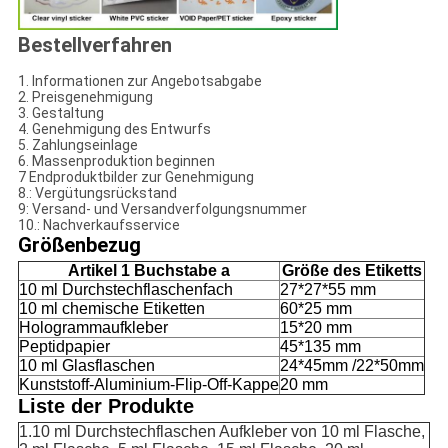
Bestellverfahren
1. Informationen zur Angebotsabgabe
2. Preisgenehmigung
3. Gestaltung
4. Genehmigung des Entwurfs
5. Zahlungseinlage
6. Massenproduktion beginnen
7 Endproduktbilder zur Genehmigung
8.: Vergütungsrückstand
9: Versand- und Versandverfolgungsnummer
10.: Nachverkaufsservice
Größenbezug
Artikel 1 Buchstabe a
Größe des Etiketts
10 ml Durchstechflaschenfach
27*27*55 mm
10 ml chemische Etiketten
60*25 mm
Hologrammaufkleber
15*20 mm
Peptidpapier
45*135 mm
10 ml Glasflaschen
24*45mm /22*50mm
Kunststoff-Aluminium-Flip-Off-Kappe
20 mm
Liste der Produkte
1.10 ml Durchstechflaschen Aufkleber von 10 ml Flasche,