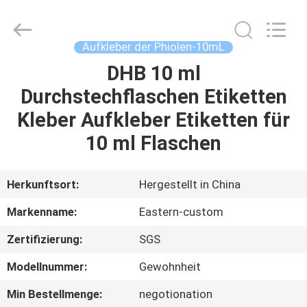
(Xiamen)
Industry
Co.,
Ltd.
All
Aufkleber der Phiolen-10mL
Rights
Reserved.
DHB 10 ml
HAUS
Durchstechflaschen Etiketten
PRODUKTE
Kleber Aufkleber Etiketten für
10 ml Flaschen
ÜBER
UNS
Herkunftsort:
Hergestellt in China
Markenname:
Eastern-custom
FABRIK-
Zertifizierung:
SGS
AUSFLUG
Modellnummer:
Gewohnheit
QUALITÄTSKONTROLLE
Min Bestellmenge:
negotionation