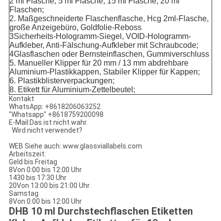
2 ml Flasche, 5 ml Flasche, 15 ml Flasche, 20 ml
Flaschen;
2. Maßgeschneiderte Flaschenflasche, Hcg 2ml-Flasche,
große Anzeigebüro, Goldfolie-Reboss
3Sicherheits-Hologramm-Siegel, VOID-Hologramm-
Aufkleber, Anti-Fälschung-Aufkleber mit Schraubcode;
4Glasflaschen oder Bernsteinflaschen, Gummiverschluss
5. Manueller Klipper für 20 mm / 13 mm abdrehbare
Aluminium-Plastikkappen, Stabiler Klipper für Kappen;
6. Plastikblisterverpackungen;
8. Etikett für Aluminium-Zettelbeutel;
Kontakt
WhatsApp: +8618206063252
"Whatsapp" +8618759200098
E-Mail:
Das ist nicht wahr.
Wird nicht verwendet?
WEB
Siehe auch: www.glassviallabels.com
Arbeitszeit:
Geld bis Freitag
8Von 0:00 bis 12:00 Uhr
1430 bis 17:30 Uhr
20Von 13:00 bis 21:00 Uhr
Samstag
8Von 0:00 bis 12:00 Uhr
DHB 10 ml Durchstechflaschen Etiketten