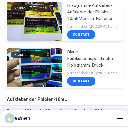
Hologramm-Aufkleber-
Aufkleber der Phiolen-
10ml/Medizin-Flaschen-
Aufkleber-Laserdruck
Verhandelbar MOQ:20 PC Name
KONTAKT
Blaue
Farbkundenspezifischer
Hologramm-Druck-
Verordnungs-Flaschen-
Verhandelbar MOQ:20 PC Name
Aufkleber für Phiole
KONTAKT
10Ml
Aufkleber der Phiolen-10mL
Tirzepatid 20 mg 2 ml Peptidflasche Flasche Aufkleber
eastern
GHRP6 5MG 2 MLBottle Etikettenaufkleber Druck für
Peptidpulveretiketten