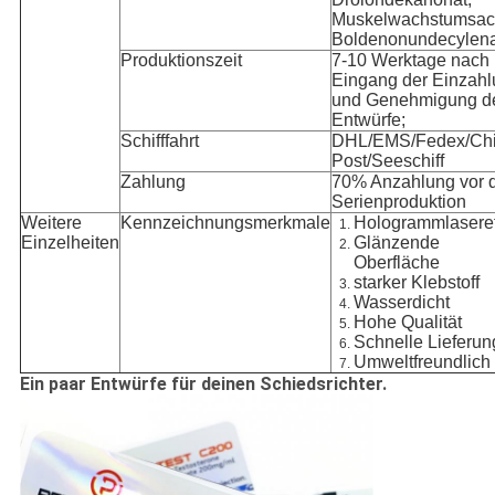
Muskelwachstumsace
Boldenonundecylena
Produktionszeit
7-10 Werktage nach
Eingang der Einzah
und Genehmigung d
Entwürfe;
Schifffahrt
DHL/EMS/Fedex/Ch
Post/Seeschiff
Zahlung
70% Anzahlung vor 
Serienproduktion
Weitere
Kennzeichnungsmerkmale
Hologrammlaseref
Einzelheiten
Glänzende
Oberfläche
starker Klebstoff
Wasserdicht
Hohe Qualität
Schnelle Lieferun
Umweltfreundlich
Ein paar Entwürfe für deinen Schiedsrichter.