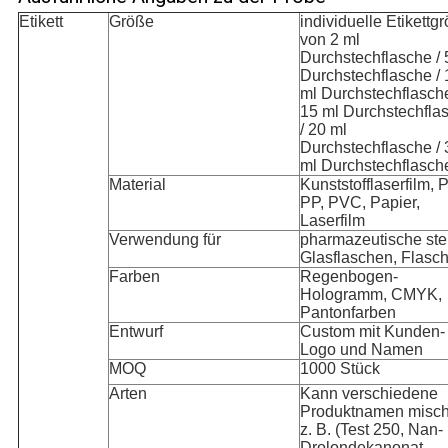
Etikett
Größe
individuelle Etikettg
von 2 ml
Durchstechflasche / 
Durchstechflasche / 
ml Durchstechflasche
15 ml Durchstechfla
/ 20 ml
Durchstechflasche / 
ml Durchstechflasch
Material
Kunststofflaserfilm, 
PP, PVC, Papier,
Laserfilm
Verwendung für
pharmazeutische ster
Glasflaschen, Flasc
Farben
Regenbogen-
Hologramm, CMYK,
Pantonfarben
Entwurf
Custom mit Kunden-
Logo und Namen
MOQ
1000 Stück
Arten
Kann verschiedene
Produktnamen misch
z. B. (Test 250, Nan-
Drolondekanonat,