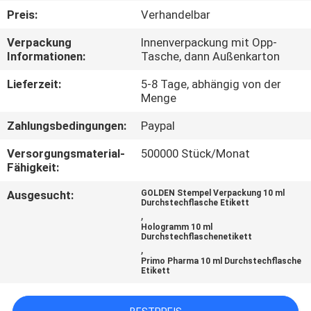
Preis:
Verhandelbar
TRETEN
Verpackung
Innenverpackung mit Opp-
SIE
Informationen:
Tasche, dann Außenkarton
MIT
Lieferzeit:
5-8 Tage, abhängig von der
UNS
Menge
IN
Zahlungsbedingungen:
Paypal
VERBINDUNG
Versorgungsmaterial-
500000 Stück/Monat
Fähigkeit:
NACHRICHTEN
Ausgesucht:
GOLDEN Stempel Verpackung 10 ml
Durchstechflasche Etikett
,
Hologramm 10 ml
FÄLLE
Durchstechflaschenetikett
,
Primo Pharma 10 ml Durchstechflasche
Etikett
SITEMAP