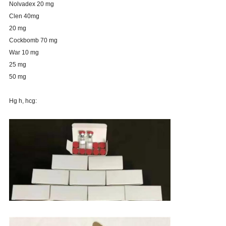
Nolvadex 20 mg
Clen 40mg
20 mg
Cockbomb 70 mg
War 10 mg
25 mg
50 mg
Hg h, hcg: