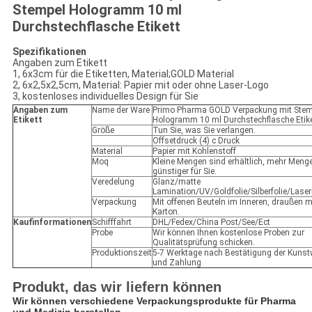
Stempel Hologramm 10 ml
Durchstechflasche Etikett
Spezifikationen
Angaben zum Etikett
1, 6x3cm für die Etiketten, Material;GOLD Material
2, 6x2,5x2,5cm, Material: Papier mit oder ohne Laser-Logo
3, kostenloses individuelles Design für Sie
Angaben zum
Name der Ware
Primo Pharma GOLD Verpackung mit Stem
Etikett
Hologramm 10 ml Durchstechflasche Etike
Größe
Tun Sie, was Sie verlangen.
Offsetdruck (4) c Druck
Material
Papier mit Kohlenstoff
Moq
Kleine Mengen sind erhältlich, mehr Meng
günstiger für Sie.
Veredelung
Glanz/matte
Lamination/UV/Goldfolie/Silberfolie/Lase
Verpackung
Mit offenen Beuteln im Inneren, draußen m
Karton.
Kaufinformationen
Schifffahrt
DHL/Fedex/China Post/See/Ect
Probe
Wir können Ihnen kostenlose Proben zur
Qualitätsprüfung schicken.
Produktionszeit
5-7 Werktage nach Bestätigung der Kunst
und Zahlung
Produkt, das wir liefern können
Wir können verschiedene Verpackungsprodukte für Pharma