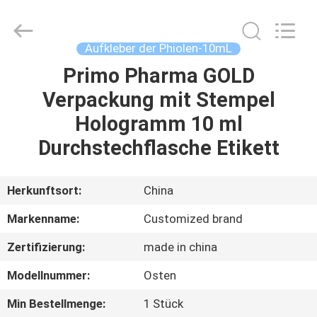
(Xiamen)
Industry
Co.,
Ltd.
All
Aufkleber der Phiolen-10mL
Rights
Reserved.
Primo Pharma GOLD
HAUS
Verpackung mit Stempel
PRODUKTE
Hologramm 10 ml
Durchstechflasche Etikett
ÜBER
UNS
Herkunftsort:
China
Markenname:
Customized brand
FABRIK-
Zertifizierung:
made in china
AUSFLUG
Modellnummer:
Osten
QUALITÄTSKONTROLLE
Min Bestellmenge:
1 Stück