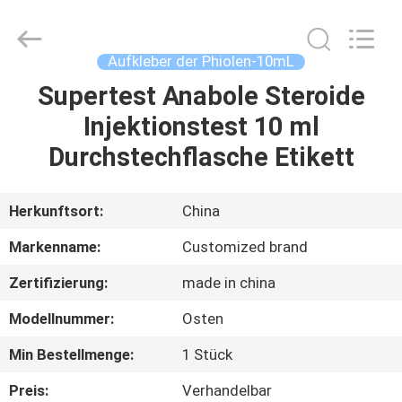
(Xiamen)
Industry
Co.,
Ltd.
All
Aufkleber der Phiolen-10mL
Rights
Reserved.
Supertest Anabole Steroide
HAUS
Injektionstest 10 ml
PRODUKTE
Durchstechflasche Etikett
ÜBER
Herkunftsort:
China
UNS
Markenname:
Customized brand
Zertifizierung:
made in china
FABRIK-
Modellnummer:
Osten
AUSFLUG
Min Bestellmenge:
1 Stück
QUALITÄTSKONTROLLE
Preis:
Verhandelbar