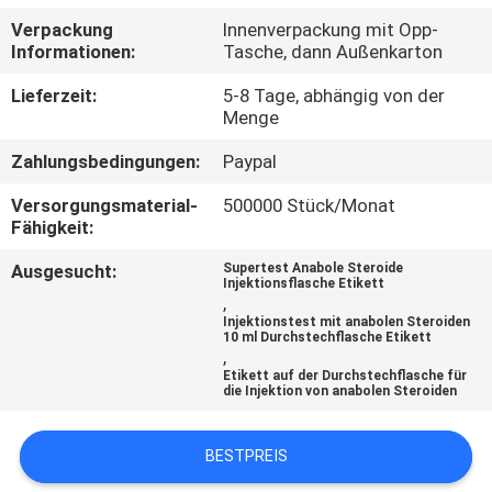
Verpackung
Innenverpackung mit Opp-
TRETEN
Informationen:
Tasche, dann Außenkarton
SIE
Lieferzeit:
5-8 Tage, abhängig von der
MIT
Menge
UNS
Zahlungsbedingungen:
Paypal
IN
Versorgungsmaterial-
500000 Stück/Monat
Fähigkeit:
VERBINDUNG
Ausgesucht:
Supertest Anabole Steroide
Injektionsflasche Etikett
NACHRICHTEN
,
Injektionstest mit anabolen Steroiden
10 ml Durchstechflasche Etikett
,
FÄLLE
Etikett auf der Durchstechflasche für
die Injektion von anabolen Steroiden
SITEMAP
BESTPREIS