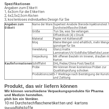
Spezifikationen
Angaben zum Etikett
1, 6x3cm für die Etiketten
2, 6x2,5x2,5cm Kisten
3, kostenloses individuelles Design für Sie
Angaben zum
Name der Ware
Supertest Anabole Steroide Injektionstest 
Etikett
Durchstechflasche Etikett
Größe
Tun Sie, was Sie verlangen.
Offsetdruck (4) c Druck
Material
Papier mit Kohlenstoff
Moq
Kleine Mengen sind erhältlich, mehr Meng
günstiger für Sie.
Veredelung
Glanz/matte
Lamination/UV/Goldfolie/Silberfolie/Lase
Verpackung
Mit offenen Beuteln im Inneren, draußen m
Karton.
Kaufinformationen
Schifffahrt
DHL/Fedex/China Post/See/Ect
Probe
Wir können Ihnen kostenlose Proben zur
Qualitätsprüfung schicken.
Produktionszeit
5-7 Werktage nach Bestätigung der Kunst
und Zahlung
Produkt, das wir liefern können
Wir können verschiedene Verpackungsprodukte für Pharma
und Medizin herstellen.
p
Ich bin ein Verräter.
10 ml Durchstechflaschenetiketten und -kartons
Rohstoffe
Steroide