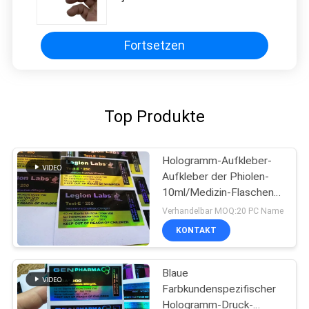
Durchstechflasche Etikett
Fortsetzen
Top Produkte
Hologramm-Aufkleber-
Aufkleber der Phiolen-
10ml/Medizin-Flaschen-
Aufkleber-Laserdruck
Verhandelbar MOQ:20 PC Name
KONTAKT
Blaue
Farbkundenspezifischer
Hologramm-Druck-