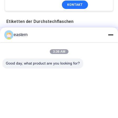
KONTAKT
Etiketten der Durchstechflaschen
Cialis Tadalafil 100mg für orale Anwendung Etiketten
eastern
SS-31 Festklebstoffetiketten Peptidflaschenetiketten
3:36 AM
Biomex-Laborarchiv-aufbauende kundengebundene Aufkleber
und Kästen glatt
Good day, what product are you looking for?
Beliebte Kategorien
Alle
Glasphiolen-
Etiketten Der 
Aufkleber
Durchstechflaschen
Aufkleber Der 
Kundenspezifische 
Phiolen-10mL
Phiolenaufkleber