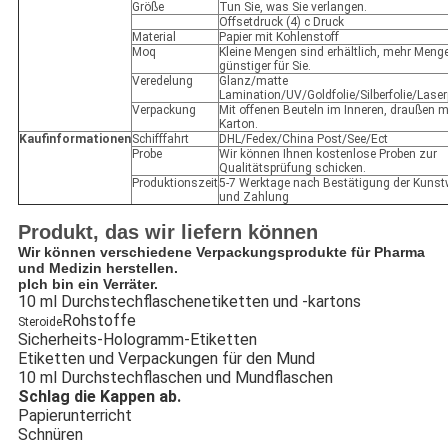
Größe
Tun Sie, was Sie verlangen.
Offsetdruck (4) c Druck
Material
Papier mit Kohlenstoff
Moq
Kleine Mengen sind erhältlich, mehr Meng
günstiger für Sie.
Veredelung
Glanz/matte
Lamination/UV/Goldfolie/Silberfolie/Lase
Verpackung
Mit offenen Beuteln im Inneren, draußen m
Karton.
Kaufinformationen
Schifffahrt
DHL/Fedex/China Post/See/Ect
Probe
Wir können Ihnen kostenlose Proben zur
Qualitätsprüfung schicken.
Produktionszeit
5-7 Werktage nach Bestätigung der Kunst
und Zahlung
Produkt, das wir liefern können
Wir können verschiedene Verpackungsprodukte für Pharma
und Medizin herstellen.
p
Ich bin ein Verräter.
10 ml Durchstechflaschenetiketten und -kartons
Rohstoffe
Steroide
Sicherheits-Hologramm-Etiketten
Etiketten und Verpackungen für den Mund
10 ml Durchstechflaschen und Mundflaschen
Schlag die Kappen ab.
Papierunterricht
Schnüren