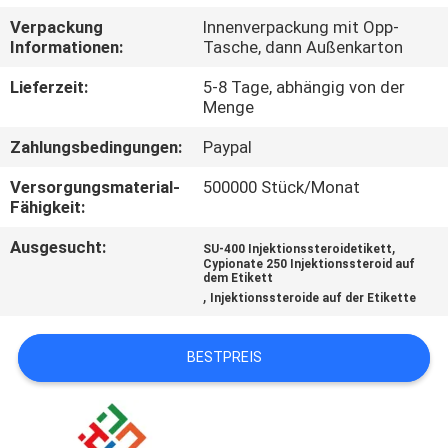
Verpackung
Innenverpackung mit Opp-
TRETEN
Informationen:
Tasche, dann Außenkarton
SIE
Lieferzeit:
5-8 Tage, abhängig von der
MIT
Menge
UNS
Zahlungsbedingungen:
Paypal
IN
Versorgungsmaterial-
500000 Stück/Monat
Fähigkeit:
VERBINDUNG
Ausgesucht:
,
SU-400 Injektionssteroidetikett
Cypionate 250 Injektionssteroid auf
NACHRICHTEN
dem Etikett
,
Injektionssteroide auf der Etikette
FÄLLE
BESTPREIS
SITEMAP