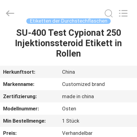
(Xiamen)
Industry
Co.,
Ltd.
All
Etiketten der Durchstechflaschen
Rights
Reserved.
SU-400 Test Cypionat 250
HAUS
Injektionssteroid Etikett in
PRODUKTE
Rollen
ÜBER
Herkunftsort:
China
UNS
Markenname:
Customized brand
Zertifizierung:
made in china
FABRIK-
Modellnummer:
Osten
AUSFLUG
Min Bestellmenge:
1 Stück
QUALITÄTSKONTROLLE
Preis:
Verhandelbar