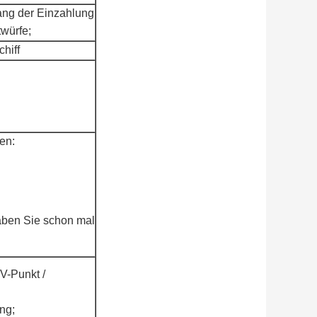
ang der Einzahlung
würfe;
hiff
en:
ben Sie schon mal
V-Punkt /
ung;