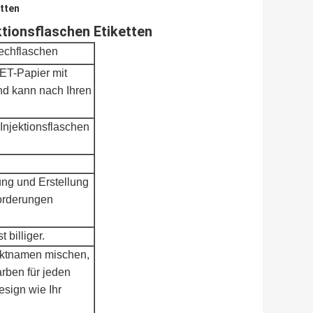
etten
tionsflaschen Etiketten
techflaschen
ET-Papier mit
nd kann nach Ihren
Injektionsflaschen
ung und Erstellung
orderungen
 billiger.
ktnamen mischen,
arben für jeden
sign wie Ihr