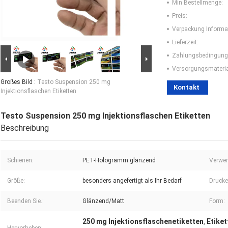
Min Bestellmenge:
Preis:
Verpackung Informa
Lieferzeit:
Zahlungsbedingung
Versorgungsmaterial
Großes Bild :
Testo Suspension 250 mg
Kontakt
Injektionsflaschen Etiketten
Testo Suspension 250 mg Injektionsflaschen Etiketten
Beschreibung
Schienen:
PET-Hologramm glänzend
Verwe
Größe:
besonders angefertigt als Ihr Bedarf
Drucke
Beenden Sie.:
Glänzend/Matt
Form:
250 mg Injektionsflaschenetiketten
Etiket
,