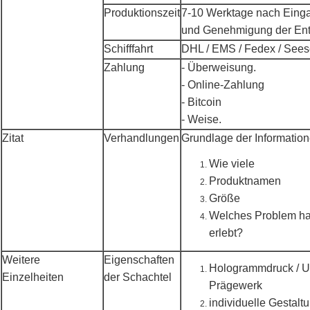
Produktionszeit
7-10 Werktage nach Eing
und Genehmigung der Ent
Schifffahrt
DHL / EMS / Fedex / Seesc
Zahlung
- Überweisung.
- Online-Zahlung
- Bitcoin
- Weise.
Zitat
Verhandlungen
Grundlage der Information
Wie viele
Produktnamen
Größe
Welches Problem ha
erlebt?
Weitere
Eigenschaften
Hologrammdruck / U
Einzelheiten
der Schachtel
Prägewerk
individuelle Gestalt