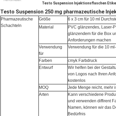
Hervorheben:
Testo Suspension Injektionsflaschen Etik
Testo Suspension 250 mg pharmazeutische Injek
Pharmazeutische
Größe
6 x 3 cm für 10 ml Durchs
Schachteln
Material
PVC glänzendes, Laser-P
glänzendem für die Box u
Anforderungen machen
Verwendung
Verwendung für die 10 ml-
für
Farben
cmyk Farbdruck
Entwurf
Wir helfen bei der Gestalt
von Logos nach Ihren Anf
kostenlos
MOQ
Jede Menge reicht, mehr ist
Arten
Kann verschiedene Produ
und verwenden diffirent F
Namen, können wir das De
Bedürfnis