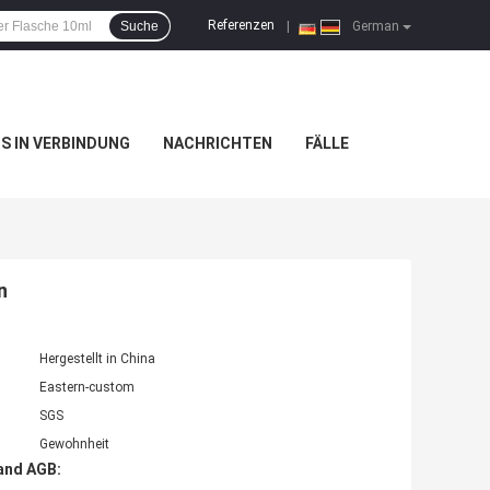
Referenzen
Suche
|
German
NS IN VERBINDUNG
NACHRICHTEN
FÄLLE
n
Hergestellt in China
Eastern-custom
SGS
Gewohnheit
and AGB: