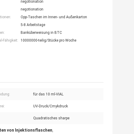
negotionation
negotionation
tionen:
Opp-Taschen im Innen- und Außenkarton
5-8 Arbeitstage
en:
Banküberweisung in BTC
-Fähigkeit:
10000000-teilig/Stücke pro Woche
ndung:
für das 10 ml-VIAL
rei:
UV-Druck/Cmykdruck
Quadratisches sharpe
ten von Injektionsflaschen
,