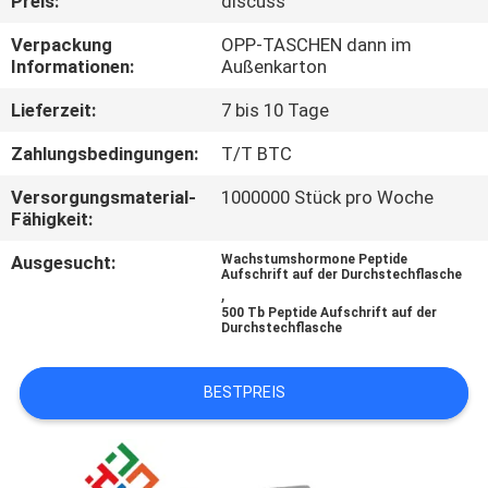
Preis:
discuss
TRETEN
Verpackung
OPP-TASCHEN dann im
Informationen:
Außenkarton
SIE
Lieferzeit:
7 bis 10 Tage
MIT
UNS
Zahlungsbedingungen:
T/T BTC
IN
Versorgungsmaterial-
1000000 Stück pro Woche
Fähigkeit:
VERBINDUNG
Ausgesucht:
Wachstumshormone Peptide
Aufschrift auf der Durchstechflasche
,
NACHRICHTEN
500 Tb Peptide Aufschrift auf der
Durchstechflasche
FÄLLE
BESTPREIS
SITEMAP