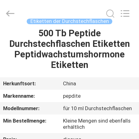
(Xiamen)
Industry
Co.,
Ltd.
All
Etiketten der Durchstechflaschen
Rights
Reserved.
500 Tb Peptide
HAUS
Durchstechflaschen Etiketten
PRODUKTE
Peptidwachstumshormone
Etiketten
ÜBER
UNS
Herkunftsort:
China
Markenname:
pepdite
FABRIK-
Modellnummer:
für 10 ml Durchstechflaschen
AUSFLUG
Min Bestellmenge:
Kleine Mengen sind ebenfalls
erhältlich
QUALITÄTSKONTROLLE