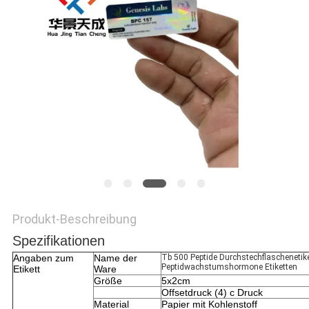
PRIVACY
POLICY
Produkt-Beschreibung
Spezifikationen
Angaben zum
Name der
Tb 500 Peptide Durchstechflaschenetik
Peptidwachstumshormone Etiketten
Etikett
Ware
Größe
5x2cm
Offsetdruck (4) c Druck
Material
Papier mit Kohlenstoff