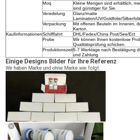
Moq
Kleine Mengen sind erhältlich, 
sind günstiger für Sie.
Veredelung
Glanz/matte
Lamination/UV/Goldfolie/Silberfo
Verpackung
Mit offenen Beuteln im Inneren, 
Karton.
Kaufinformationen
Schifffahrt
DHL/Fedex/China Post/See/Ect
Probe
Wir können Ihnen kostenlose Pro
Qualitätsprüfung schicken.
Produktionszeit
5-7 Werktage nach Bestätigung d
und Zahlung
Einige Designs Bilder für Ihre Referenz
Wir haben Marke und ohne Marke wie folgt: