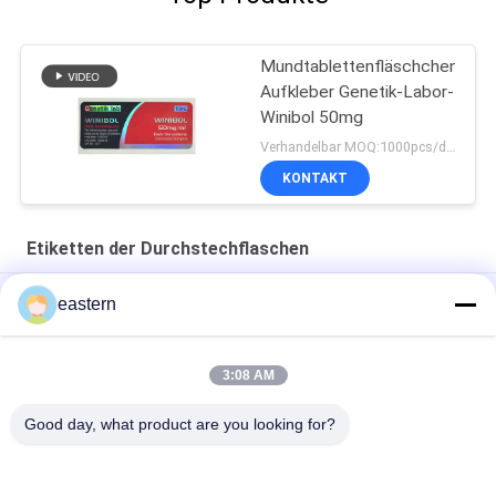
Mundtablettenfläschchen-
Aufkleber Genetik-Labor-
Winibol 50mg
Verhandelbar MOQ:1000pcs/design
KONTAKT
Etiketten der Durchstechflaschen
Cialis Tadalafil 100mg für orale Anwendung Etiketten
eastern
SS-31 Festklebstoffetiketten Peptidflaschenetiketten
3:08 AM
Biomex-Laborarchiv-aufbauende kundengebundene Aufkleber
und Kästen glatt
Good day, what product are you looking for?
Beliebte Kategorien
Alle