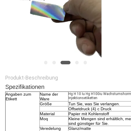
PRIVACY
POLICY
Produkt-Beschreibung
Spezifikationen
Angaben zum
Name der
Hg H 10 Iu Hg H100iu Wachstumshorm
Injektionsetiketten
Etikett
Ware
Größe
Tun Sie, was Sie verlangen.
Offsetdruck (4) c Druck
Material
Papier mit Kohlenstoff
Moq
Kleine Mengen sind erhältlich, 
sind günstiger für Sie.
Veredelung
Glanz/matte