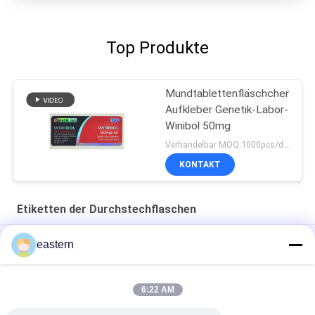
Top Produkte
Mundtablettenfläschchen-
Aufkleber Genetik-Labor-
Winibol 50mg
Verhandelbar MOQ:1000pcs/design
KONTAKT
Etiketten der Durchstechflaschen
Cialis Tadalafil 100mg für orale Anwendung Etiketten
eastern
SS-31 Festklebstoffetiketten Peptidflaschenetiketten
6:22 AM
Biomex-Laborarchiv-aufbauende kundengebundene Aufkleber
und Kästen glatt