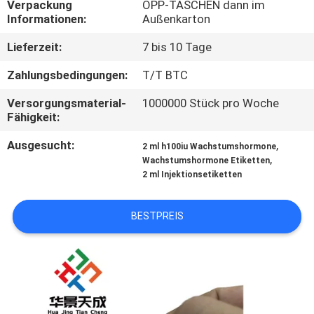
Verpackung
OPP-TASCHEN dann im
Informationen:
Außenkarton
TRETEN
Lieferzeit:
7 bis 10 Tage
SIE
MIT
Zahlungsbedingungen:
T/T BTC
UNS
Versorgungsmaterial-
1000000 Stück pro Woche
Fähigkeit:
IN
Ausgesucht:
,
VERBINDUNG
2 ml h100iu Wachstumshormone
,
Wachstumshormone Etiketten
2 ml Injektionsetiketten
NACHRICHTEN
BESTPREIS
FÄLLE
SITEMAP