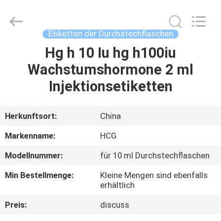
(Xiamen)
Industry
Co.,
Ltd.
All
Etiketten der Durchstechflaschen
Rights
Reserved.
Hg h 10 Iu hg h100iu
HAUS
Wachstumshormone 2 ml
PRODUKTE
Injektionsetiketten
ÜBER
Herkunftsort:
China
UNS
Markenname:
HCG
Modellnummer:
für 10 ml Durchstechflaschen
FABRIK-
Min Bestellmenge:
Kleine Mengen sind ebenfalls
AUSFLUG
erhältlich
Preis:
discuss
QUALITÄTSKONTROLLE