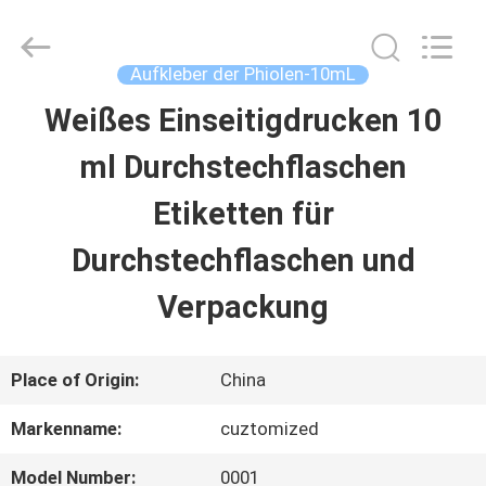
Hjtc
(Xiamen)
Industry
Co.,
Aufkleber der Phiolen-10mL
Ltd.
All
Weißes Einseitigdrucken 10
HAUS
Rights
Reserved.
ml Durchstechflaschen
PRODUKTE
Etiketten für
Durchstechflaschen und
ÜBER
Verpackung
UNS
Place of Origin:
China
FABRIK-
Markenname:
cuztomized
AUSFLUG
Model Number:
0001