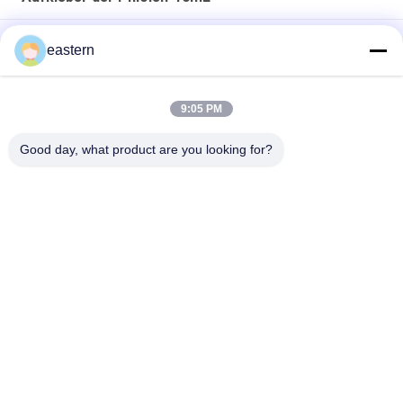
Tirzepatid 20 mg 2 ml Peptidflasche Flasche Aufkleber
eastern
GHRP6 5MG 2 MLBottle Etikettenaufkleber Druck für
Peptidpulveretiketten
9:05 PM
GHRP6 5MG 2 MLBottle Etikettenaufkleber Druck für
Good day, what product are you looking for?
Peptidpulveretiketten
Beliebte Kategorien
Alle
Glasphiolen-
Etiketten Der 
Aufkleber
Durchstechflaschen
Aufkleber Der 
Kundenspezifische 
Phiolen-10mL
Phiolenaufkleber
Kästen Der Phiolen-
Sicherheitshologrammaufk