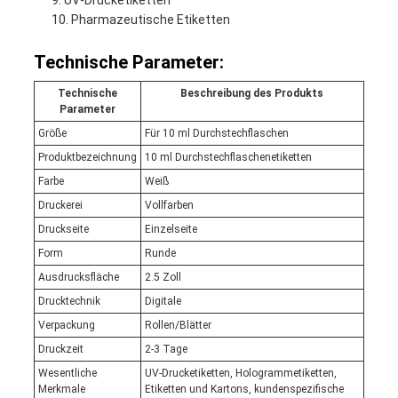
UV-Drucketiketten
Pharmazeutische Etiketten
Technische Parameter:
Technische
Beschreibung des Produkts
Parameter
Größe
Für 10 ml Durchstechflaschen
Produktbezeichnung
10 ml Durchstechflaschenetiketten
Farbe
Weiß
Druckerei
Vollfarben
Druckseite
Einzelseite
Form
Runde
Ausdrucksfläche
2.5 Zoll
Drucktechnik
Digitale
Verpackung
Rollen/Blätter
Druckzeit
2-3 Tage
Wesentliche
UV-Drucketiketten, Hologrammetiketten,
Merkmale
Etiketten und Kartons, kundenspezifische