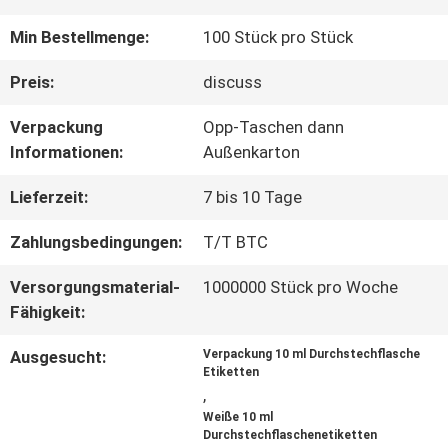
QUALITÄTSKONTROLLE
Min Bestellmenge:
100 Stück pro Stück
Preis:
discuss
TRETEN
Verpackung
Opp-Taschen dann
SIE
Informationen:
Außenkarton
MIT
Lieferzeit:
7 bis 10 Tage
UNS
Zahlungsbedingungen:
T/T BTC
IN
Versorgungsmaterial-
1000000 Stück pro Woche
Fähigkeit:
VERBINDUNG
Ausgesucht:
Verpackung 10 ml Durchstechflasche
Etiketten
NACHRICHTEN
,
Weiße 10 ml
Durchstechflaschenetiketten