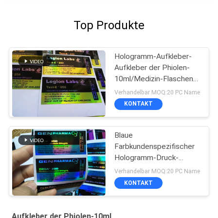
Top Produkte
Hologramm-Aufkleber-
Aufkleber der Phiolen-
10ml/Medizin-Flaschen-
Aufkleber-Laserdruck
Verhandelbar MOQ:20 PC Name
KONTAKT
Blaue
Farbkundenspezifischer
Hologramm-Druck-
Verordnungs-Flaschen-
Verhandelbar MOQ:20 PC Name
Aufkleber für Phiole
KONTAKT
10Ml
Aufkleber der Phiolen-10mL