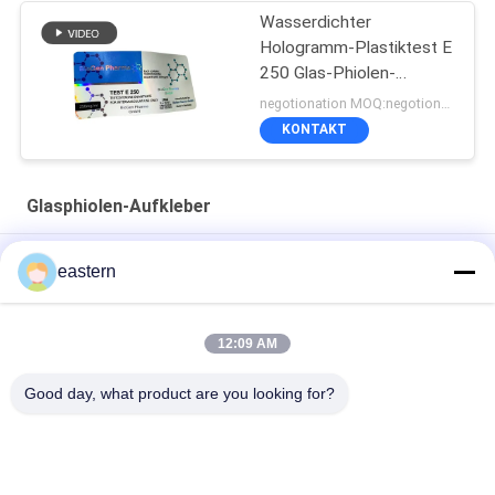
Wasserdichter
Hologramm-Plastiktest E
250 Glas-Phiolen-
Aufkleber
negotionation MOQ:negotionation
KONTAKT
Glasphiolen-Aufkleber
Somatropin HG 176-191 2 ml x 10 Glasfläschchen mit
eastern
Etiketten
Tren-Acetat-Fläschchen-Fläschchen-Etiketten mit
12:09 AM
vollständiger Paer-Anleitung
Good day, what product are you looking for?
Laser-PET-10-ml-Testetiketten für Enantat-Glasfläschchen
Beliebte Kategorien
Alle