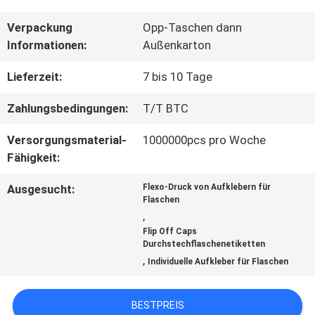
QUALITÄTSKONTROLLE
Verpackung
Opp-Taschen dann
Informationen:
Außenkarton
TRETEN
Lieferzeit:
7 bis 10 Tage
SIE
Zahlungsbedingungen:
T/T BTC
MIT
Versorgungsmaterial-
1000000pcs pro Woche
Fähigkeit:
UNS
Ausgesucht:
Flexo-Druck von Aufklebern für
IN
Flaschen
,
VERBINDUNG
Flip Off Caps
Durchstechflaschenetiketten
,
Individuelle Aufkleber für Flaschen
NACHRICHTEN
BESTPREIS