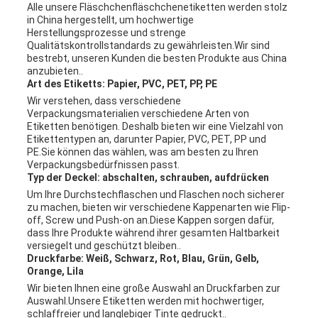
Alle unsere Fläschchenfläschchenetiketten werden stolz
in China hergestellt, um hochwertige
Herstellungsprozesse und strenge
Qualitätskontrollstandards zu gewährleisten.Wir sind
bestrebt, unseren Kunden die besten Produkte aus China
anzubieten..
Art des Etiketts: Papier, PVC, PET, PP, PE
Wir verstehen, dass verschiedene
Verpackungsmaterialien verschiedene Arten von
Etiketten benötigen. Deshalb bieten wir eine Vielzahl von
Etikettentypen an, darunter Papier, PVC, PET, PP und
PE.Sie können das wählen, was am besten zu Ihren
Verpackungsbedürfnissen passt.
Typ der Deckel: abschalten, schrauben, aufdrücken
Um Ihre Durchstechflaschen und Flaschen noch sicherer
zu machen, bieten wir verschiedene Kappenarten wie Flip-
off, Screw und Push-on an.Diese Kappen sorgen dafür,
dass Ihre Produkte während ihrer gesamten Haltbarkeit
versiegelt und geschützt bleiben..
Druckfarbe: Weiß, Schwarz, Rot, Blau, Grün, Gelb,
Orange, Lila
Wir bieten Ihnen eine große Auswahl an Druckfarben zur
Auswahl.Unsere Etiketten werden mit hochwertiger,
schlaffreier und langlebiger Tinte gedruckt..