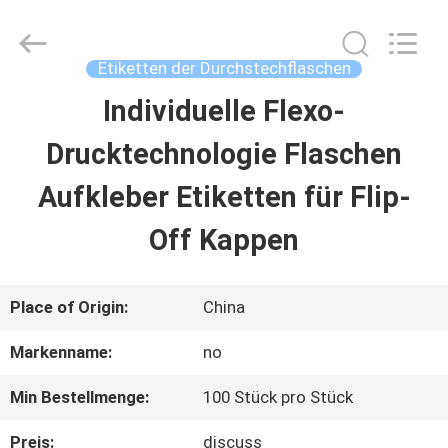
Hjtc
(Xiamen)
Industry
Co.,
Etiketten der Durchstechflaschen
Ltd.
All
Individuelle Flexo-
HAUS
Rights
Reserved.
Drucktechnologie Flaschen
PRODUKTE
Aufkleber Etiketten für Flip-
Off Kappen
ÜBER
UNS
Place of Origin:
China
Markenname:
no
FABRIK-
Min Bestellmenge:
100 Stück pro Stück
AUSFLUG
Preis:
discuss