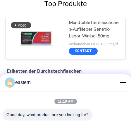
Top Produkte
Mundtablettenfläschche
n-Aufkleber Genetik-
Labor-Winibol 50mg
Verhandelbar MOQ:1000pcs/design
KONTAKT
Etiketten der Durchstechflaschen
eastern
Cialis Tadalafil 100mg für orale Anwendung Etiketten
SS-31 Festklebstoffetiketten Peptidflaschenetiketten
11:19 AM
Biomex-Laborarchiv-aufbauende kundengebundene Aufkleber
Good day, what product are you looking for?
und Kästen glatt