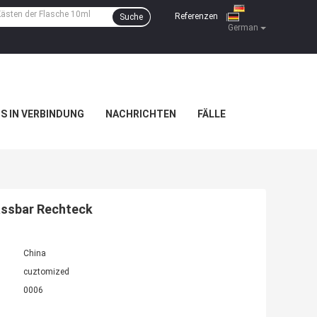
Referenzen
Suche
|
German
NS IN VERBINDUNG
NACHRICHTEN
FÄLLE
assbar Rechteck
China
cuztomized
0006