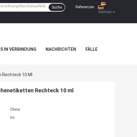
Referenzen
Suche
|
German
NS IN VERBINDUNG
NACHRICHTEN
FÄLLE
n Rechteck 10 Ml
chenetiketten Rechteck 10 ml
China
no