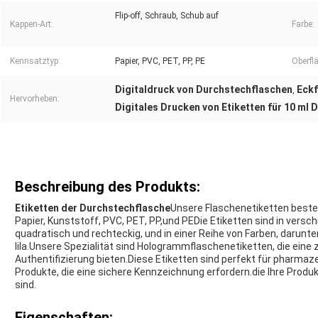
Flip-off, Schraub, Schub auf
Kappen-Art:
Farbe:
Kennsatztyp:
Papier, PVC, PET, PP, PE
Oberfl
Digitaldruck von Durchstechflaschen
Eckf
,
Hervorheben:
Digitales Drucken von Etiketten für 10 ml
Beschreibung des Produkts:
Etiketten der Durchstechflasche
Unsere Flaschenetiketten beste
Papier, Kunststoff, PVC, PET, PP,und PEDie Etiketten sind in versc
quadratisch und rechteckig, und in einer Reihe von Farben, darunter
lila.Unsere Spezialität sind Hologrammflaschenetiketten, die eine
Authentifizierung bieten.Diese Etiketten sind perfekt für pharma
Produkte, die eine sichere Kennzeichnung erfordern.die Ihre Produk
sind.
Eigenschaften: