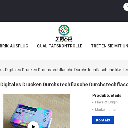
BRIK-AUSFLUG
QUALITÄTSKONTROLLE
TRETEN SIE MIT U
n
Digitales Drucken Durchstechflasche Durchstechflaschenetikette
Digitales Drucken Durchstechflasche Durchstechflas
Produktdetails:
Place of Origin:
Markenname:
Kontakt