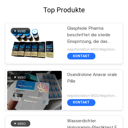
Top Produkte
Glasphiole Pharma
beschriftet die sterile
Einspritzung, die das
pharmazeutische
negotionation MOQ:Negotionation
Verpacken druckt
KONTAKT
Oxandrolone Anavar orale
Pille
negotionation MOQ:Negotionation
KONTAKT
Wasserdichter
Hologramm-Plastiktest E