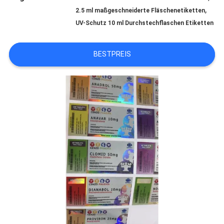
,
2.5 ml maßgeschneiderte Fläschenetiketten
QUALITÄTSKONTROLLE
UV-Schutz 10 ml Durchstechflaschen Etiketten
TRETEN
BESTPREIS
SIE
MIT
UNS
IN
VERBINDUNG
NACHRICHTEN