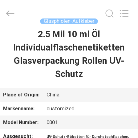
Hjtc
(Xiamen)
Industry
Co.,
Glasphiolen-Aufkleber
Ltd.
All
2.5 Mil 10 ml Öl
HAUS
Rights
Reserved.
Individualflaschenetiketten
PRODUKTE
Glasverpackung Rollen UV-
Schutz
ÜBER
UNS
Place of Origin:
China
Markenname:
customized
FABRIK-
Model Number:
0001
AUSFLUG
Ausgesucht:
,
UV-Schutz-Etiketten für Durchstechflaschen