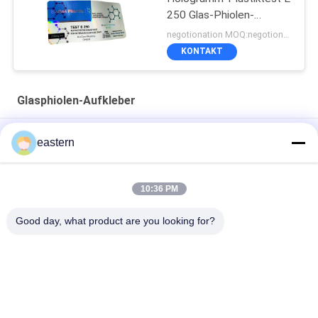
250 Glas-Phiolen-
Aufkleber
negotionation MOQ:negotionation
KONTAKT
Glasphiolen-Aufkleber
Somatropin HG 176-191 2 ml x 10 Glasfläschchen mit
eastern
Etiketten
Tren-Acetat-Fläschchen-Fläschchen-Etiketten mit
10:36 PM
vollständiger Paer-Anleitung
Good day, what product are you looking for?
Laser-PET-10-ml-Testetiketten für Enantat-Glasfläschchen
Beliebte Kategorien
Alle