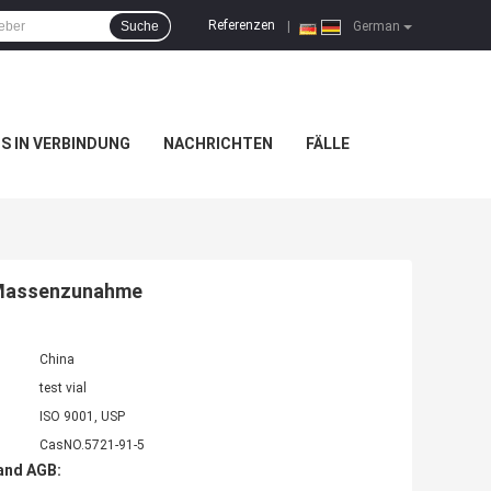
Referenzen
Suche
|
German
NS IN VERBINDUNG
NACHRICHTEN
FÄLLE
r Massenzunahme
China
test vial
ISO 9001, USP
CasNO.5721-91-5
and AGB: