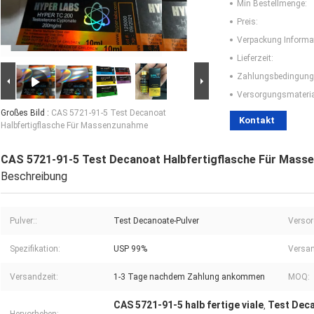
Min Bestellmenge:
Preis:
Verpackung Informa
Lieferzeit:
Zahlungsbedingung
Versorgungsmaterial
Großes Bild :
CAS 5721-91-5 Test Decanoat
Kontakt
Halbfertigflasche Für Massenzunahme
CAS 5721-91-5 Test Decanoat Halbfertigflasche Für Mas
Beschreibung
Pulver::
Test Decanoate-Pulver
Versor
Spezifikation:
USP 99%
Versan
Versandzeit:
1-3 Tage nachdem Zahlung ankommen
MOQ:
CAS 5721-91-5 halb fertige viale
Test Deca
,