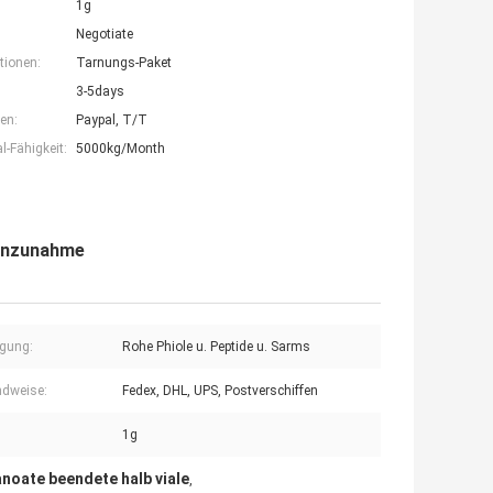
1g
Negotiate
tionen:
Tarnungs-Paket
3-5days
en:
Paypal, T/T
-Fähigkeit:
5000kg/Month
senzunahme
gung:
Rohe Phiole u. Peptide u. Sarms
dweise:
Fedex, DHL, UPS, Postverschiffen
1g
noate beendete halb viale
,