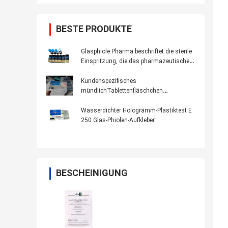
BESTE PRODUKTE
Glasphiole Pharma beschriftet die sterile
Einspritzung, die das pharmazeutische
Verpacken druckt
Kundenspezifisches
mündlichTablettenfläschchen
Oxandrolone Anavar beschriftet 100 *
32mm anti- gefälschtes Drucken
Wasserdichter Hologramm-Plastiktest E
250 Glas-Phiolen-Aufkleber
BESCHEINIGUNG