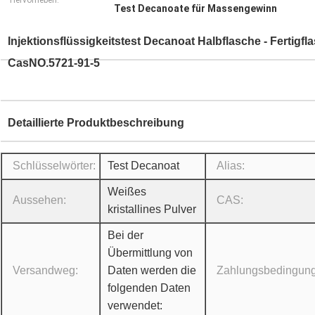
Hervorheben:
Test Decanoate für Massengewinn
Injektionsflüssigkeitstest Decanoat Halbflasche - Fertig
CasNO.5721-91-5
Detaillierte Produktbeschreibung
Schlüsselwörter:
Test Decanoat
Alias:
Weißes
Aussehen:
CAS:
kristallines Pulver
Bei der
Übermittlung von
Versandweg:
Daten werden die
Zahlungsbedingun
folgenden Daten
verwendet: