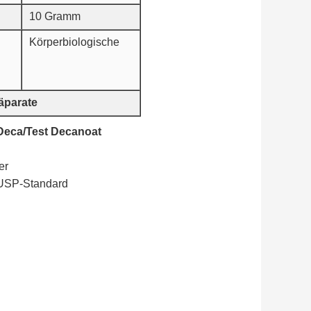
10 Gramm
Körperbiologische
räparate
 Deca/Test Decanoat
er
USP-Standard