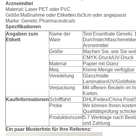
Arzneimittel
Material: Laser PET oder PVC
Größe:Maßnahme oder Etiketten.6x3cm oder angepasst
Marke: Genetic Pharmaceuticals
Spezifikationen
Angaben zum
Name der
Test Enanthate Genetic 
Etikett
Ware
Durchstechflaschenetiket
Arzneimittel
Größe
Machen Sie, wie Sie wol
CMYK-Druck/UV-Druck
Material
Papier mit Glanz
Moq
Kleine Menge verfügbar
Veredelung
Glanz/matte
Lamination/UV/Goldfolie
Verpackung
Mit offenen Beuteln im I
Karton.
Kaufinformationen
Schifffahrt
DHL/Fedex/China Post/
Probe
Wir können Ihnen kosten
Qualitätsprüfung schicke
Produktionszeit
5-7 Werktage nach Best
und Zahlung
Ein paar Musterfoto für Ihre Referenz: