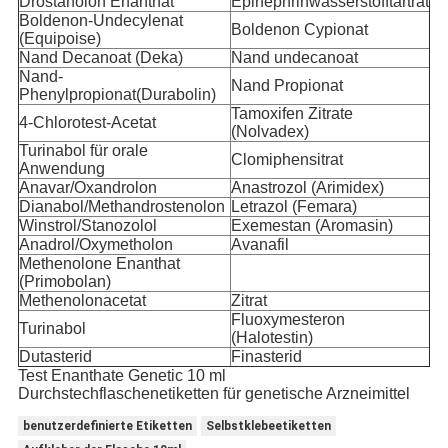
Drostanolon Enanthat
Epinephrinwasserstofftartrat
Boldenon-Undecylenat
Boldenon Cypionat
(Equipoise)
Nand Decanoat (Deka)
Nand undecanoat
Nand-
Nand Propionat
Phenylpropionat
(Durabolin)
Tamoxifen Zitrate
4-Chlorotest-Acetat
(Nolvadex)
Turinabol für orale
Clomiphensitrat
Anwendung
Anavar/
Oxandrolon
Anastrozol (Arimidex)
Dianabol/
Methandrostenolon
Letrazol (Femara)
Winstrol/
Stanozolol
Exemestan (Aromasin)
Anadrol/
Oxymetholon
Avanafil
Methenolone Enanthat
(Primobolan)
Methenolonacetat
Zitrat
Fluoxymesteron
Turinabol
(Halotestin)
Dutasterid
Finasterid
Test Enanthate Genetic 10 ml
Durchstechflaschenetiketten für genetische Arzneimittel
benutzerdefinierte Etiketten
Selbstklebeetiketten