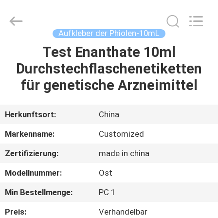
(Xiamen)
Industry
Co.,
Ltd.
All
Aufkleber der Phiolen-10mL
Rights
Reserved.
Test Enanthate 10ml
HAUS
Durchstechflaschenetiketten
PRODUKTE
für genetische Arzneimittel
ÜBER
Herkunftsort:
China
UNS
Markenname:
Customized
Zertifizierung:
made in china
FABRIK-
Modellnummer:
Ost
AUSFLUG
Min Bestellmenge:
PC 1
QUALITÄTSKONTROLLE
Preis:
Verhandelbar