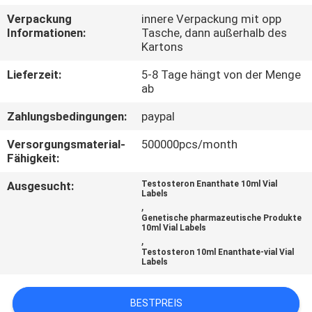
Verpackung
innere Verpackung mit opp
TRETEN
Informationen:
Tasche, dann außerhalb des
Kartons
SIE
MIT
Lieferzeit:
5-8 Tage hängt von der Menge
ab
UNS
Zahlungsbedingungen:
paypal
IN
Versorgungsmaterial-
500000pcs/month
VERBINDUNG
Fähigkeit:
Ausgesucht:
Testosteron Enanthate 10ml Vial
NACHRICHTEN
Labels
,
Genetische pharmazeutische Produkte
10ml Vial Labels
FÄLLE
,
Testosteron 10ml Enanthate-vial Vial
Labels
SITEMAP
BESTPREIS