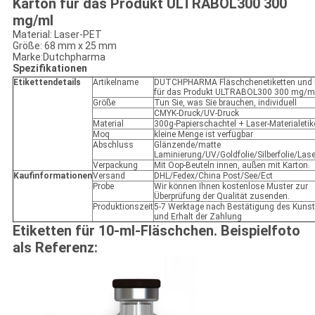
Karton für das Produkt ULTRABOL300 300
mg/ml
Material: Laser-PET
Größe: 68 mm x 25 mm
Marke:Dutchpharma
Spezifikationen
Etikettendetails
Artikelname
DUTCHPHARMA Fläschchenetiketten und 
für das Produkt ULTRABOL300 300 mg/m
Größe
Tun Sie, was Sie brauchen, individuell
CMYK-Druck/UV-Druck
Material
300g-Papierschachtel + Laser-Materialetik
Moq
kleine Menge ist verfügbar
Abschluss
Glänzende/matte
Laminierung/UV/Goldfolie/Silberfolie/Las
Verpackung
Mit Oop-Beuteln innen, außen mit Karton.
Kaufinformationen
Versand
DHL/Fedex/China Post/See/Ect
Probe
Wir können Ihnen kostenlose Muster zur
Überprüfung der Qualität zusenden.
Produktionszeit
5-7 Werktage nach Bestätigung des Kuns
und Erhalt der Zahlung
Etiketten für 10-ml-Fläschchen. Beispielfoto
als Referenz: