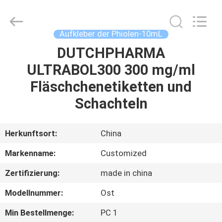
(Xiamen)
Industry
Co.,
Ltd.
All
Aufkleber der Phiolen-10mL
Rights
Reserved.
DUTCHPHARMA
HAUS
ULTRABOL300 300 mg/ml
PRODUKTE
Fläschchenetiketten und
Schachteln
ÜBER
UNS
Herkunftsort:
China
Markenname:
Customized
FABRIK-
Zertifizierung:
made in china
AUSFLUG
Modellnummer:
Ost
QUALITÄTSKONTROLLE
Min Bestellmenge:
PC 1