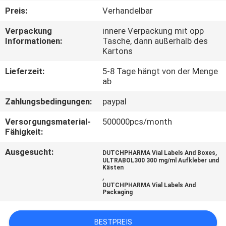
Preis:
Verhandelbar
TRETEN
Verpackung
innere Verpackung mit opp
SIE
Informationen:
Tasche, dann außerhalb des
Kartons
MIT
UNS
Lieferzeit:
5-8 Tage hängt von der Menge
ab
IN
Zahlungsbedingungen:
paypal
VERBINDUNG
Versorgungsmaterial-
500000pcs/month
Fähigkeit:
NACHRICHTEN
Ausgesucht:
,
DUTCHPHARMA Vial Labels And Boxes
ULTRABOL300 300 mg/ml Aufkleber und
Kästen
FÄLLE
,
DUTCHPHARMA Vial Labels And
Packaging
SITEMAP
BESTPREIS