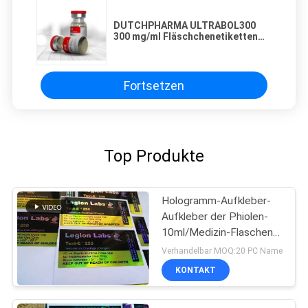
DUTCHPHARMA ULTRABOL300
300 mg/ml Fläschchenetiketten
und Schachteln
Fortsetzen
Top Produkte
Hologramm-Aufkleber-
Aufkleber der Phiolen-
10ml/Medizin-Flaschen-
Aufkleber-Laserdruck
Verhandelbar MOQ:20 PC Name
KONTAKT