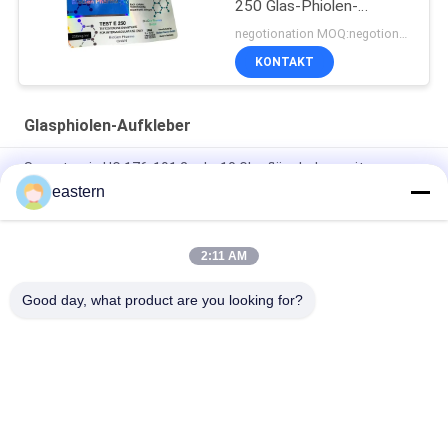
250 Glas-Phiolen-
Aufkleber
negotionation MOQ:negotionation
KONTAKT
Glasphiolen-Aufkleber
Somatropin HG 176-191 2 ml x 10 Glasfläschchen mit
Etiketten
eastern
Tren-Acetat-Fläschchen-Fläschchen-Etiketten mit
vollständiger Paer-Anleitung
2:11 AM
Laser-PET-10-ml-Testetiketten für Enantat-Glasfläschchen
Good day, what product are you looking for?
Beliebte Kategorien
Alle
Glasphiolen-
Etiketten Der 
Aufkleber
Durchstechflaschen