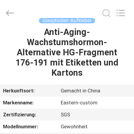
(Xiamen)
Industry
Co.,
Ltd.
All
Glasphiolen-Aufkleber
Rights
Reserved.
Anti-Aging-
HAUS
Wachstumshormon-
PRODUKTE
Alternative HG-Fragment
176-191 mit Etiketten und
ÜBER
Kartons
UNS
Herkunftsort:
Gemacht in China
FABRIK-
Markenname:
Eastern-custom
AUSFLUG
Zertifizierung:
SGS
QUALITÄTSKONTROLLE
Modellnummer:
Gewohnheit