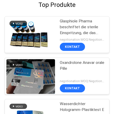
Top Produkte
Glasphiole Pharma
beschriftet die sterile
Einspritzung, die das
pharmazeutische
negotionation MOQ:Negotionation
Verpacken druckt
KONTAKT
Oxandrolone Anavar orale
Pille
negotionation MOQ:Negotionation
KONTAKT
Wasserdichter
Hologramm-Plastiktest E