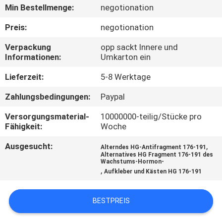
Min Bestellmenge:
negotionation
TRETEN
Preis:
negotionation
SIE
Verpackung
opp sackt Innere und
MIT
Informationen:
Umkarton ein
UNS
Lieferzeit:
5-8 Werktage
IN
Zahlungsbedingungen:
Paypal
VERBINDUNG
Versorgungsmaterial-
10000000-teilig/Stücke pro
Fähigkeit:
Woche
NACHRICHTEN
Ausgesucht:
,
Alterndes HG-Antifragment 176-191
Alternatives HG Fragment 176-191 des
Wachstums-Hormon-
FÄLLE
,
Aufkleber und Kästen HG 176-191
SITEMAP
BESTPREIS