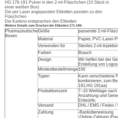
HG 176-191 Pulver in den 2-ml-Fläschchen (10 Stück in
einer weißen Box)
Die per Laser angepassten Etiketten passten zu den
Fläschchen
Die Kartons entsprachen den Etiketten
Weitere Details zum Drucken der Etiketten 171-196:
Pharmazeutische
Größe
passende 2-ml-Fläs
Boxen
Material
Papier, PVC-Laser-
Verwenden für
Steriles 2-ml-Injekti
Farben
Brauch
Design
Wir helfen bei der Ge
Erstellung von Logos
Mindestbestellmenge
100
Typen
Kann verschiedene 
kombinieren, zum Be
191,HG 191aa)
Produktionszeit
7–10 Werktage nach 
Anzahlung und Gene
Entwürfe;
Versand
DHL / EMS / Fedex / 
Zahlung
-Banküberweisung
-Online-Zahlung (Pay