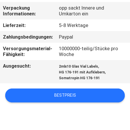
Verpackung
opp sackt Innere und
TRETEN
Informationen:
Umkarton ein
SIE
Lieferzeit:
5-8 Werktage
MIT
Zahlungsbedingungen:
Paypal
UNS
Versorgungsmaterial-
10000000-teilig/Stücke pro
IN
Fähigkeit:
Woche
VERBINDUNG
Ausgesucht:
,
2mlx10 Glas Vial Labels
,
HG 176-191 mit Aufklebern
Somatropin HG 176-191
NACHRICHTEN
BESTPREIS
FÄLLE
SITEMAP