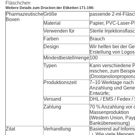
Fläschchen
Weitere Details zum Drucken der Etiketten 171-196:
Pharmazeutische
Größe
passende 2-ml-Fläs
Boxen
Material
Papier, PVC-Laser-
Verwenden für
Sterile Injektionsflas
Farben
Brauch
Design
Wir helfen bei der Ge
Erstellung von Logos
Mindestbestellmenge
100
Typen
Kann verschiedene 
mischen, zum Beispi
(Drostanolonpropiona
Produktionszeit
7–10 Werktage nach 
Anzahlung und Gene
Entwürfe;
Versand
DHL / EMS / Fedex / 
Zahlung
70 % Anzahlung vor 
Massenproduktion
(Western Union, Payp
Banküberweisung)
Zitat
Verhandlung
Basierend auf Inform
Wie viele Mengen