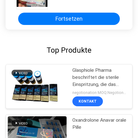
Fortsetzen
Top Produkte
Glasphiole Pharma
beschriftet die sterile
Einspritzung, die das
pharmazeutische
negotionation MOQ:Negotionation
Verpacken druckt
KONTAKT
Oxandrolone Anavar orale
Pille