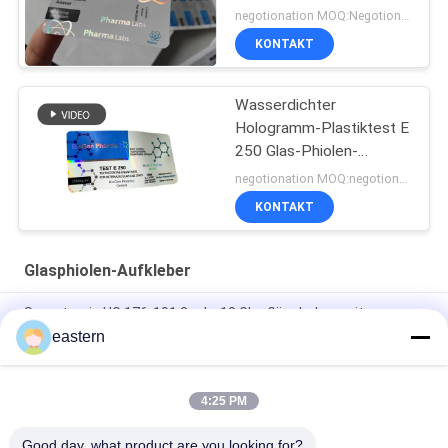
negotionation MOQ:Negotionation
KONTAKT
Wasserdichter
Hologramm-Plastiktest E
250 Glas-Phiolen-
Aufkleber
negotionation MOQ:negotionation
KONTAKT
Glasphiolen-Aufkleber
Somatropin HG 176-191 2 ml x 10 Glasfläschchen mit
Etiketten
eastern
Tren-Acetat-Fläschchen-Fläschchen-Etiketten mit
vollständiger Paer-Anleitung
4:25 PM
Laser-PET-10-ml-Testetiketten für Enantat-Glasfläschchen
Good day, what product are you looking for?