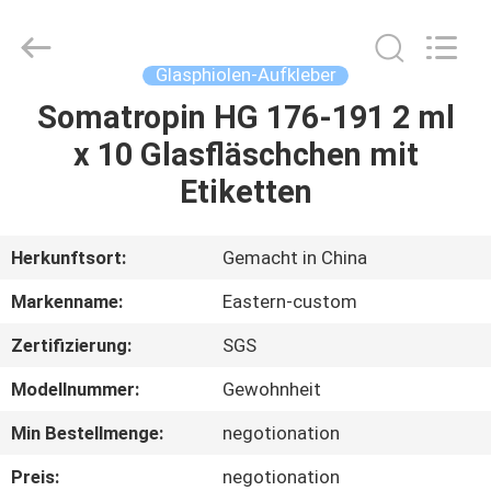
(Xiamen)
Industry
Co.,
Ltd.
All
Glasphiolen-Aufkleber
Rights
Reserved.
Somatropin HG 176-191 2 ml
HAUS
x 10 Glasfläschchen mit
PRODUKTE
Etiketten
ÜBER
Herkunftsort:
Gemacht in China
UNS
Markenname:
Eastern-custom
Zertifizierung:
SGS
FABRIK-
Modellnummer:
Gewohnheit
AUSFLUG
Min Bestellmenge:
negotionation
QUALITÄTSKONTROLLE
Preis:
negotionation