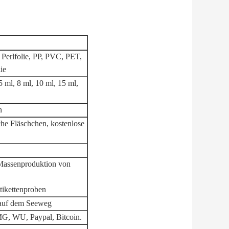
 Perlfolie, PP, PVC, PET,
ie
5 ml, 8 ml, 10 ml, 15 ml,
n
he Fläschchen, kostenlose
 Massenproduktion von
tikettenproben
/ auf dem Seeweg
G, WU, Paypal, Bitcoin.