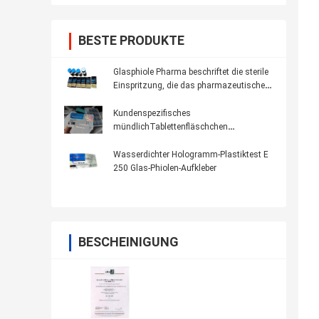
BESTE PRODUKTE
Glasphiole Pharma beschriftet die sterile
Einspritzung, die das pharmazeutische
Verpacken druckt
Kundenspezifisches
mündlichTablettenfläschchen
Oxandrolone Anavar beschriftet 100 *
32mm anti- gefälschtes Drucken
Wasserdichter Hologramm-Plastiktest E
250 Glas-Phiolen-Aufkleber
BESCHEINIGUNG