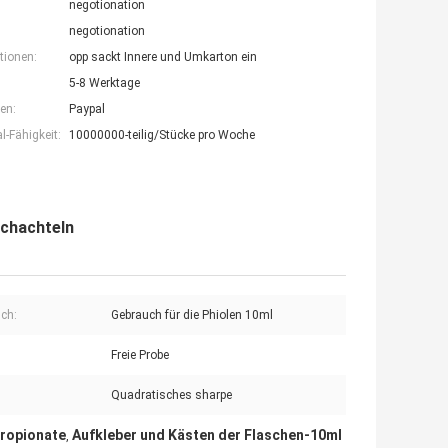
negotionation
negotionation
tionen:
opp sackt Innere und Umkarton ein
5-8 Werktage
en:
Paypal
-Fähigkeit:
10000000-teilig/Stücke pro Woche
schachteln
ch:
Gebrauch für die Phiolen 10ml
Freie Probe
Quadratisches sharpe
propionate
Aufkleber und Kästen der Flaschen-10ml
,