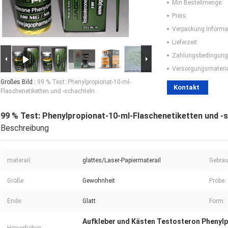
Min Bestellmenge:
Preis:
Verpackung Informa
Lieferzeit:
Zahlungsbedingung
Versorgungsmaterial
Großes Bild :
99 % Test: Phenylpropionat-10-ml-
Kontakt
Flaschenetiketten und -schachteln
99 % Test: Phenylpropionat-10-ml-Flaschenetiketten und -
Beschreibung
materail:
glattes/Laser-Papiermaterail
Gebrau
Größe:
Gewohnheit
Probe:
Ende:
Glatt
Form:
Aufkleber und Kästen Testosteron Phenyl