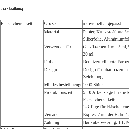
Beschreibung
Fläschchenetikett
Größe
individuell angepasst
Material
Papier, Kunststoff, weiße
Silberfolie, Aluminiumfol
Verwenden für
Glasflaschen 1 ml, 2 ml, 
20 ml
Farben
Benutzerdefinierte Farbe
Design
Design für pharmazeutisc
Zeichnung.
Mindestbestellmenge
1000 Stück
Produktionszeit
5-10 Arbeitstage für die
Fläschchenetiketten.
1-3 Tage für Fläschchene
Versand
Express / mit der Bahn 
Zahlung
Banküberweisung, TT, M