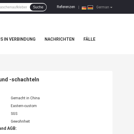
Referenzen
Suche
|
German
NS IN VERBINDUNG
NACHRICHTEN
FÄLLE
und -schachteln
Gemacht in China
Eastern-custom
SGS
Gewohnheit
and AGB: