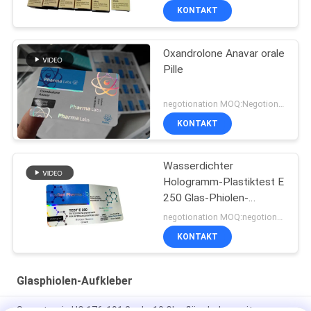
Verpacken druckt
KONTAKT
Oxandrolone Anavar orale
Pille
negotionation MOQ:Negotionation
KONTAKT
Wasserdichter
Hologramm-Plastiktest E
250 Glas-Phiolen-
Aufkleber
negotionation MOQ:negotionation
KONTAKT
Glasphiolen-Aufkleber
Somatropin HG 176-191 2 ml x 10 Glasfläschchen mit