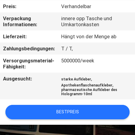
Preis:
Verhandelbar
TRETEN
Verpackung
innere opp Tasche und
SIE
Informationen:
Umkartonkasten
MIT
Lieferzeit:
Hängt von der Menge ab
UNS
Zahlungsbedingungen:
T / T,
IN
Versorgungsmaterial-
5000000/week
VERBINDUNG
Fähigkeit:
Ausgesucht:
,
starke Aufkleber
NACHRICHTEN
,
Apothekenflaschenaufkleber
pharmazeutische Aufkleber des
Hologramm-10ml
FÄLLE
BESTPREIS
SITEMAP