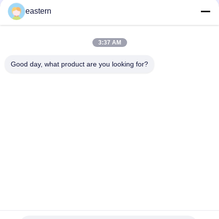
Etiketten
eastern
Tren-Acetat-Fläschchen-Fläschchen-Etiketten mit
vollständiger Paer-Anleitung
3:37 AM
Laser-PET-10-ml-Testetiketten für Enantat-Glasfläschchen
Good day, what product are you looking for?
Beliebte Kategorien
Alle
Glasphiolen-
Etiketten Der 
Aufkleber
Durchstechflaschen
Aufkleber Der 
Kundenspezifische 
Phiolen-10mL
Phiolenaufkleber
Kästen Der Phiolen-
Sicherheitshologrammaufk
10ml
Kasten Des 
Medizin-Flaschen-
Pharmazeutischen 
Aufkleber
Verpackens