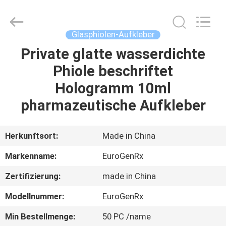
(Xiamen)
Industry
Co.,
Ltd.
All
Glasphiolen-Aufkleber
Rights
Reserved.
Private glatte wasserdichte
HAUS
Phiole beschriftet
PRODUKTE
Hologramm 10ml
pharmazeutische Aufkleber
ÜBER
UNS
Herkunftsort:
Made in China
Markenname:
EuroGenRx
FABRIK-
Zertifizierung:
made in China
AUSFLUG
Modellnummer:
EuroGenRx
QUALITÄTSKONTROLLE
Min Bestellmenge:
50 PC /name