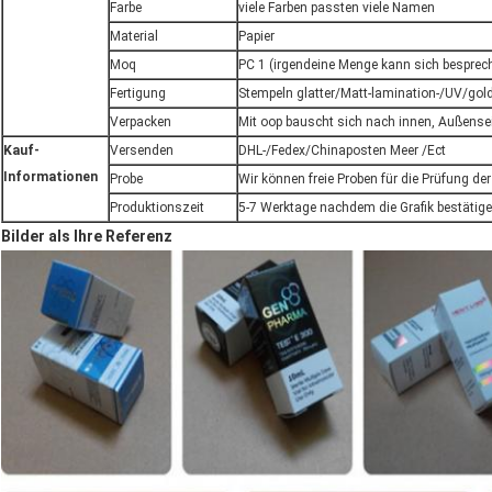
Farbe
viele Farben passten viele Namen
Material
Papier
Moq
PC 1 (irgendeine Menge kann sich besprec
Fertigung
Stempeln glatter/Matt-lamination-/UV/goldf
Verpacken
Mit oop bauscht sich nach innen, Außensei
Kauf-
Versenden
DHL-/Fedex/Chinaposten Meer /Ect
Informationen
Probe
Wir können freie Proben für die Prüfung de
Produktionszeit
5-7 Werktage nachdem die Grafik bestäti
Bilder als Ihre Referenz