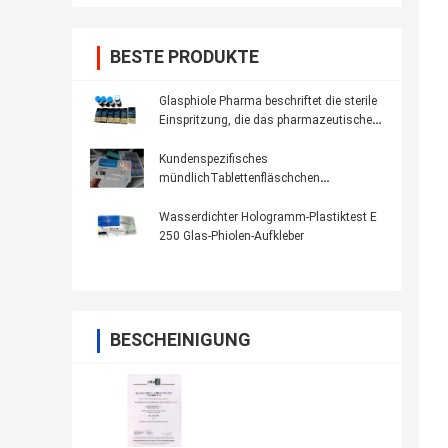
BESTE PRODUKTE
Glasphiole Pharma beschriftet die sterile
Einspritzung, die das pharmazeutische
Verpacken druckt
Kundenspezifisches
mündlichTablettenfläschchen
Oxandrolone Anavar beschriftet 100 *
32mm anti- gefälschtes Drucken
Wasserdichter Hologramm-Plastiktest E
250 Glas-Phiolen-Aufkleber
BESCHEINIGUNG