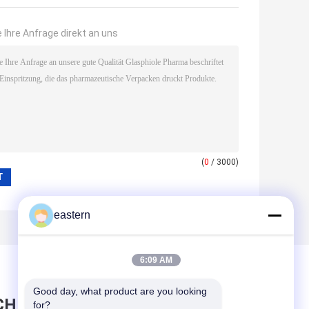
 Ihre Anfrage direkt an uns
(
0
/ 3000)
eastern
6:09 AM
Good day, what product are you looking 
CHRICHT HINTERLASSEN
for?