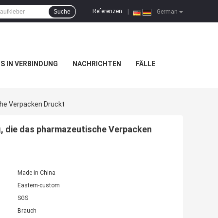
Referenzen
Suche
|
German
NS IN VERBINDUNG
NACHRICHTEN
FÄLLE
che Verpacken Druckt
ng, die das pharmazeutische Verpacken
Made in China
Eastern-custom
SGS
Brauch