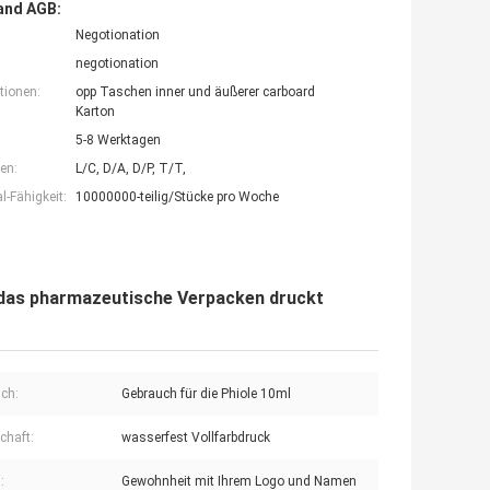
and AGB:
Negotionation
negotionation
tionen:
opp Taschen inner und äußerer carboard
Karton
5-8 Werktagen
en:
L/C, D/A, D/P, T/T,
-Fähigkeit:
10000000-teilig/Stücke pro Woche
ie das pharmazeutische Verpacken druckt
ch:
Gebrauch für die Phiole 10ml
chaft:
wasserfest Vollfarbdruck
:
Gewohnheit mit Ihrem Logo und Namen