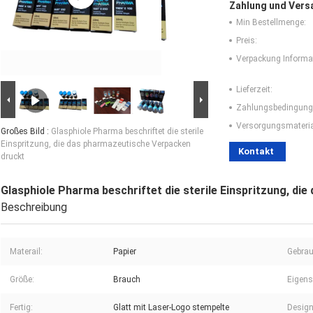
Zahlung und Vers
Min Bestellmenge:
Preis:
Verpackung Informa
Lieferzeit:
Zahlungsbedingung
Versorgungsmaterial
Großes Bild :
Glasphiole Pharma beschriftet die sterile
Einspritzung, die das pharmazeutische Verpacken
Kontakt
druckt
Glasphiole Pharma beschriftet die sterile Einspritzung, d
Beschreibung
Materail:
Papier
Gebrau
Größe:
Brauch
Eigens
Fertig:
Glatt mit Laser-Logo stempelte
Design