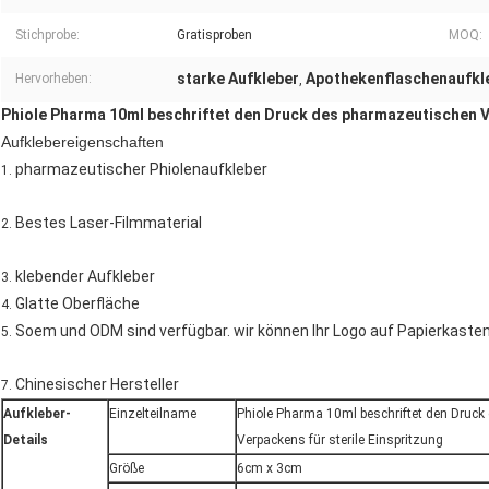
Stichprobe:
Gratisproben
MOQ:
starke Aufkleber
Apothekenflaschenaufkl
Hervorheben:
,
Phiole Pharma 10ml beschriftet den Druck des pharmazeutischen Ve
Aufklebereigenschaften
pharmazeutischer Phiolenaufkleber
1.
Bestes Laser-Filmmaterial
2.
klebender Aufkleber
3.
Glatte Oberfläche
4.
Soem und ODM sind verfügbar. wir können Ihr Logo auf Papierkaste
5.
Chinesischer Hersteller
7.
Aufkleber-
Einzelteilname
Phiole Pharma 10ml beschriftet den Druc
Details
Verpackens für sterile Einspritzung
Größe
6cm x 3cm