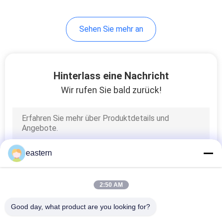
6
Sehen Sie mehr an
Medizin-Flaschen-
Kasten
Hinterlass eine Nachricht
Wir rufen Sie bald zurück!
10
kleine Glasphiolen
eastern
2:50 AM
Good day, what product are you looking for?