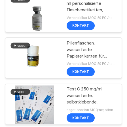
ml personalisierte
Flaschenetiketten,
19
individuelle
Verhandelbar MOQ:50 PC /name
Hologrammaufkleber
Kasten des
KONTAKT
pharmazeutischen
Pillenflaschen,
Verpackens
wasserfeste
Papieretiketten für
Fläschchen, glänzende
Verhandelbar MOQ:50 PC /name
Laminierung für
KONTAKT
72
Fläschchen
Medizin-Flaschen-
Test C 250 mg/ml
wasserfeste,
Aufkleber
selbstklebende
Hologrammaufkleber für
negotionation MOQ:negotionation
Fläschchen
KONTAKT