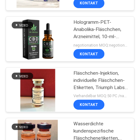
KONTAKT
TRETEN
Hologramm-PET-
SIE
139
Anabolika-Fläschchen,
MIT
Arzneimittel, 10-ml-
Aufkleber der
UNS
Fläschchenetiketten
negotionation MOQ:negotionation
Phiolen-10mL
IN
KONTAKT
VERBINDUNG
Fläschchen-Injektion,
individuelle Fläschchen-
NACHRICHTEN
Etiketten, Triumph Labs
111
Tren E-Etiketten, 6 x 3
Verhandelbar MOQ:50 PC /name
cm
kundenspezifische
FÄLLE
KONTAKT
Phiolenaufkleber
Wasserdichte
SITEMAP
kundenspezifische
Fläschchenetiketten,