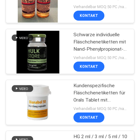
PRIVACY
glänzende PVC-Etiketten
Verhandelbar MOQ:50 PC /name
für Tri-Tren 200 mg/ml
POLICY
KONTAKT
45
Kästen der Phiolen-
Schwarze individuelle
Fläschchenetiketten mit
10ml
Nand-Phenylpropionat-
100-mg-Glanzlackierung
Verhandelbar MOQ:50 PC /name
KONTAKT
Kundenspezifische
27
Fläschchenetiketten für
Orals Tablet mit
Sicherheitshologrammau
glänzender Oberfläche
Verhandelbar MOQ:50 PC /name
für weiße Dianbol-
KONTAKT
Plastikflaschen
HG 2 ml / 3 ml / 5 ml / 10