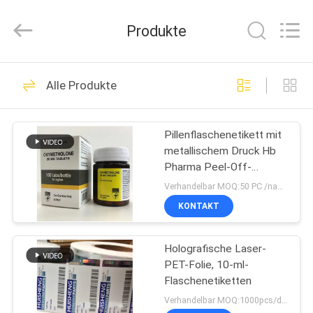
(Xiamen)
Industry
Co.,
Produkte
Ltd.
All
Rights
Reserved.
HAUS
326
Alle Produkte
Glasphiolen-
PRODUKTE
Aufkleber
Pillenflaschenetikett mit
metallischem Druck Hb
ÜBER
Pharma Peel-Off-
UNS
Pillenetiketten für
Verhandelbar MOQ:50 PC /name
Bodybuilding-Fläschchen
KONTAKT
256
FABRIK-
Etiketten der
Holografische Laser-
AUSFLUG
PET-Folie, 10-ml-
Durchstechflaschen
Flaschenetiketten
QUALITÄTSKONTROLLE
Verhandelbar MOQ:1000pcs/design