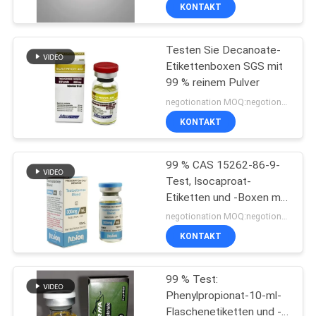
KONTAKT
TRETEN
Testen Sie Decanoate-
SIE
139
Etikettenboxen SGS mit
MIT
99 % reinem Pulver
Aufkleber der
UNS
negotionation MOQ:negotionation
Phiolen-10mL
IN
KONTAKT
VERBINDUNG
99 % CAS 15262-86-9-
Test, Isocaproat-
NACHRICHTEN
Etiketten und -Boxen mit
111
Pulver
negotionation MOQ:negotionation
kundenspezifische
FÄLLE
KONTAKT
Phiolenaufkleber
99 % Test:
SITEMAP
Phenylpropionat-10-ml-
Flaschenetiketten und -