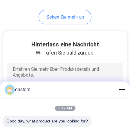
6
Sehen Sie mehr an
Medizin-Flaschen-
Kasten
Hinterlass eine Nachricht
Wir rufen Sie bald zurück!
10
kleine Glasphiolen
eastern
5:42 AM
Good day, what product are you looking for?