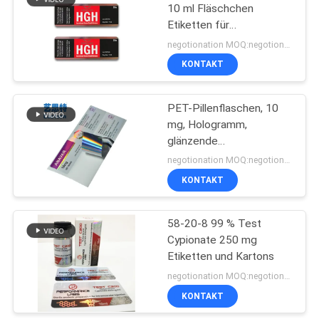
10 ml Fläschchen
Etiketten für
19
Glasfläschchen
negotionation MOQ:negotionation
Kasten des
KONTAKT
pharmazeutischen
PET-Pillenflaschen, 10
Verpackens
mg, Hologramm,
glänzende
Glasfläschchen-Etiketten
negotionation MOQ:negotionation
KONTAKT
73
Medizin-Flaschen-
58-20-8 99 % Test
Cypionate 250 mg
Aufkleber
Etiketten und Kartons
negotionation MOQ:negotionation
KONTAKT