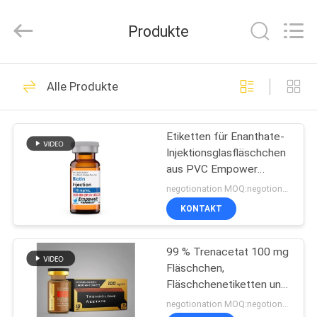
(Xiamen)
Industry
Co.,
Produkte
Ltd.
All
Rights
Reserved.
HAUS
335
Alle Produkte
Glasphiolen-
PRODUKTE
Aufkleber
Etiketten für Enanthate-
Injektionsglasfläschchen
ÜBER
aus PVC Empower
UNS
Pharmacy
negotionation MOQ:negotionation
KONTAKT
256
FABRIK-
Etiketten der
99 % Trenacetat 100 mg
AUSFLUG
Fläschchen,
Durchstechflaschen
Fläschchenetiketten und
QUALITÄTSKONTROLLE
-schachteln
negotionation MOQ:negotionation