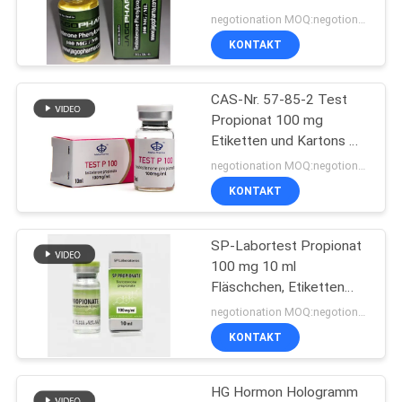
PRIVACY
schachteln
negotionation MOQ:negotionation
POLICY
KONTAKT
45
Kästen der Phiolen-
CAS-Nr. 57-85-2 Test
Propionat 100 mg
10ml
Etiketten und Kartons mit
99 % reinem Pulver
negotionation MOQ:negotionation
KONTAKT
SP-Labortest Propionat
27
100 mg 10 ml
Fläschchen, Etiketten
Sicherheitshologrammau
und Schachteln
negotionation MOQ:negotionation
KONTAKT
HG Hormon Hologramm