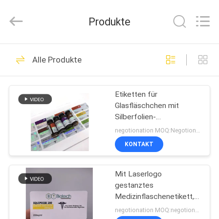
(Xiamen)
Industry
Co.,
Produkte
Ltd.
All
Rights
Reserved.
HAUS
301
Alle Produkte
Glasphiolen-
PRODUKTE
Aufkleber
Etiketten für
Glasfläschchen mit
ÜBER
Silberfolien-
UNS
Metallicdruck für
negotionation MOQ:Negotionation
Laborinjektions-
KONTAKT
Mehrfachdosisfläschchen
253
FABRIK-
Etiketten der
Mit Laserlogo
AUSFLUG
gestanztes
Durchstechflaschen
Medizinflaschenetikett,
QUALITÄTSKONTROLLE
wasserfestes
negotionation MOQ:negotionation