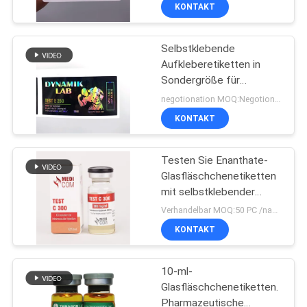
selbstklebendes Etikett
KONTAKT
für Fläschchen
TRETEN
Selbstklebende
SIE
139
Aufkleberetiketten in
MIT
Sondergröße für
Aufkleber der
UNS
pharmazeutische
negotionation MOQ:Negotionation
Phiolen-10mL
Verpackungen für die
IN
KONTAKT
Injektion von Fläschchen
VERBINDUNG
Testen Sie Enanthate-
Glasfläschchenetiketten
NACHRICHTEN
mit selbstklebender
109
Papiermatte-Laminierung
Verhandelbar MOQ:50 PC /name
kundenspezifische
FÄLLE
KONTAKT
Phiolenaufkleber
10-ml-
SITEMAP
Glasfläschchenetiketten.
Pharmazeutische