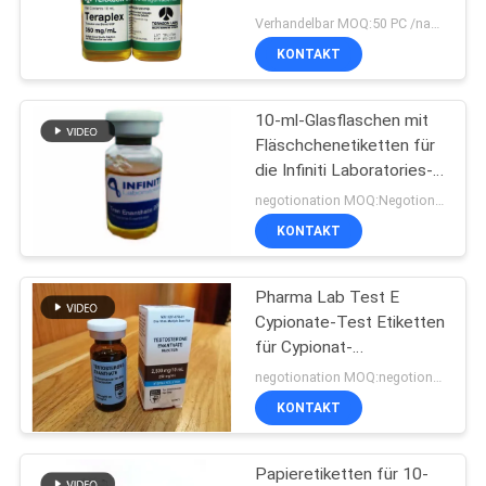
PRIVACY
Fläschchenetiketten für
Verhandelbar MOQ:50 PC /name
Glasbehälter
POLICY
KONTAKT
45
Kästen der Phiolen-
10-ml-Glasflaschen mit
Fläschchenetiketten für
10ml
die Infiniti Laboratories-
Apotheke
negotionation MOQ:Negotionation
KONTAKT
Pharma Lab Test E
27
Cypionate-Test Etiketten
für Cypionat-
Sicherheitshologrammau
Glasfläschchen
negotionation MOQ:negotionation
KONTAKT
Papieretiketten für 10-