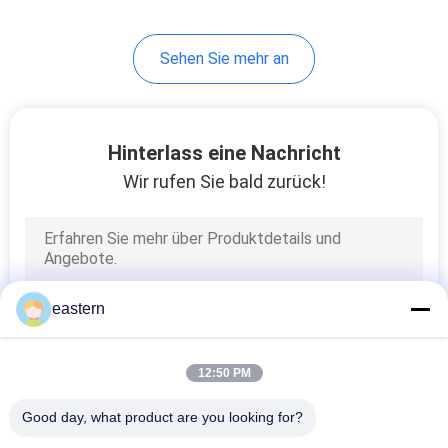
6
Sehen Sie mehr an
Medizin-Flaschen-
Kasten
Hinterlass eine Nachricht
Wir rufen Sie bald zurück!
9
kleine Glasphiolen
eastern
12:50 PM
Good day, what product are you looking for?