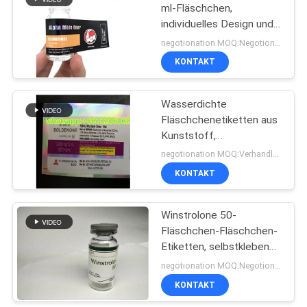
ml-Fläschchen,
individuelles Design und
19
Druck von
negotionation MOQ:Negotionation
Privatetiketten
Kasten des
KONTAKT
pharmazeutischen
Wasserdichte
Verpackens
Fläschchenetiketten aus
Kunststoff,
selbstklebende
negotionation MOQ:Verhandlung
Aufkleber, matte
KONTAKT
41
Laminierung
Medizin-Flaschen-
Winstrolone 50-
Fläschchen-Fläschchen-
Aufkleber
Etiketten, selbstklebende
Aufkleber-Etiketten aus
negotionation MOQ:Negotionation
beschichtetem
KONTAKT
Papiermaterial