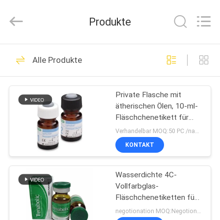
(Xiamen)
Industry
Co.,
Produkte
Ltd.
All
Rights
Reserved.
HAUS
301
Alle Produkte
Glasphiolen-
PRODUKTE
Aufkleber
Private Flasche mit
ätherischen Ölen, 10-ml-
ÜBER
Fläschchenetikett für
UNS
Medikamentenglasfläschchen
Verhandelbar MOQ:50 PC /name
KONTAKT
253
FABRIK-
Etiketten der
Wasserdichte 4C-
AUSFLUG
Vollfarbglas-
Durchstechflaschen
Fläschchenetiketten für
QUALITÄTSKONTROLLE
pharmazeutische
negotionation MOQ:Negotionation