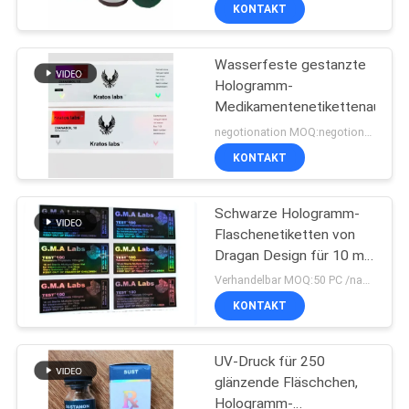
Fläschchen
KONTAKT
TRETEN
Wasserfeste gestanzte
SIE
139
Hologramm-
MIT
Medikamentenetikettenaufkle
Aufkleber der
UNS
negotionation MOQ:negotionation
Phiolen-10mL
IN
KONTAKT
VERBINDUNG
Schwarze Hologramm-
Flaschenetiketten von
NACHRICHTEN
Dragan Design für 10 ml
109
zum Testen von
Verhandelbar MOQ:50 PC /name
Enanthate
kundenspezifische
FÄLLE
KONTAKT
Phiolenaufkleber
UV-Druck für 250
SITEMAP
glänzende Fläschchen,
Hologramm-