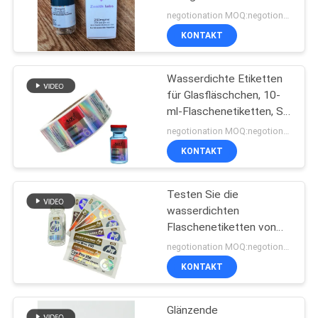
PRIVACY
Fläschchenetiketten
negotionation MOQ:negotionation
POLICY
KONTAKT
45
Kästen der Phiolen-
Wasserdichte Etiketten
für Glasfläschchen, 10-
10ml
ml-Flaschenetiketten, Six
Platinium Design SGS
negotionation MOQ:negotionation
KONTAKT
Testen Sie die
27
wasserdichten
Flaschenetiketten von
Sicherheitshologrammau
Cypionate
negotionation MOQ:negotionation
KONTAKT
Glänzende