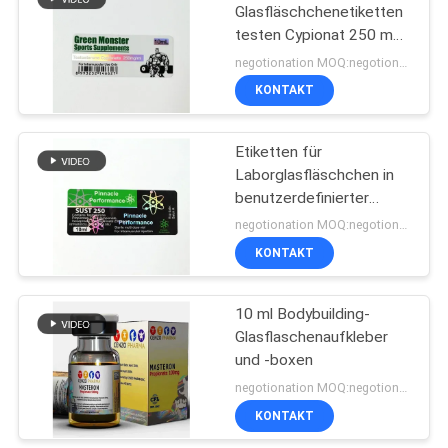
Glasfläschchenetiketten
testen Cypionat 250 mg
19
10 ml für
negotionation MOQ:negotionation
Injektionsfläschchen
Kasten des
KONTAKT
pharmazeutischen
Etiketten für
Verpackens
Laborglasfläschchen in
benutzerdefinierter
Größe, wasserfest für
negotionation MOQ:negotionation
250 mg
KONTAKT
41
Medizin-Flaschen-
10 ml Bodybuilding-
Glasflaschenaufkleber
Aufkleber
und -boxen
negotionation MOQ:negotionation
KONTAKT