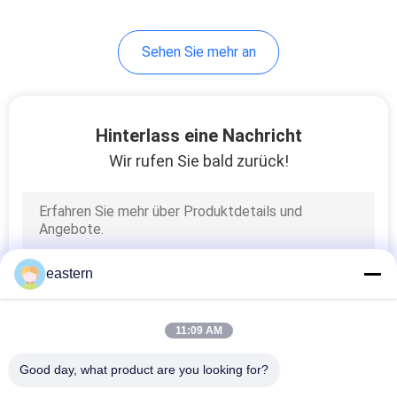
6
Sehen Sie mehr an
Medizin-Flaschen-
Kasten
Hinterlass eine Nachricht
Wir rufen Sie bald zurück!
9
kleine Glasphiolen
eastern
11:09 AM
Good day, what product are you looking for?