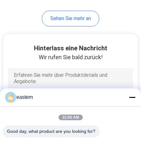
6
Sehen Sie mehr an
Medizin-Flaschen-
Kasten
Hinterlass eine Nachricht
Wir rufen Sie bald zurück!
9
kleine Glasphiolen
eastern
11:05 AM
Good day, what product are you looking for?