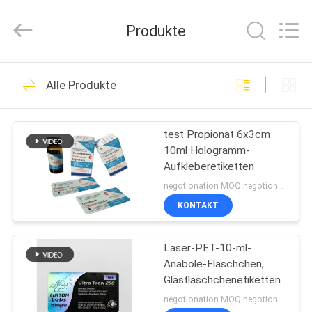
(Xiamen)
Industry
Co.,
Produkte
Ltd.
All
Rights
Reserved.
HAUS
301
Alle Produkte
Glasphiolen-
PRODUKTE
Aufkleber
test Propionat 6x3cm
10ml Hologramm-
ÜBER
Aufkleberetiketten
UNS
negotionation MOQ:negotionation
KONTAKT
252
FABRIK-
Etiketten der
Laser-PET-10-ml-
AUSFLUG
Anabole-Fläschchen,
Durchstechflaschen
Glasfläschchenetiketten
QUALITÄTSKONTROLLE
negotionation MOQ:negotionation