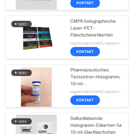
KONTAKT
TRETEN
CMYK holographische
SIE
139
Laser-PET-
MIT
Fläschchenetiketten
Aufkleber der
UNS
negotionation MOQ:negotionation
Phiolen-10mL
IN
KONTAKT
VERBINDUNG
Pharmazeutisches
Testostron-Hologramm,
NACHRICHTEN
10-ml-
108
Fläschchenetiketten
negotionation MOQ:negotionation
kundenspezifische
FÄLLE
KONTAKT
Phiolenaufkleber
Selbstklebende
SITEMAP
Hologramm-Etiketten für
10-ml-Glasfläschchen