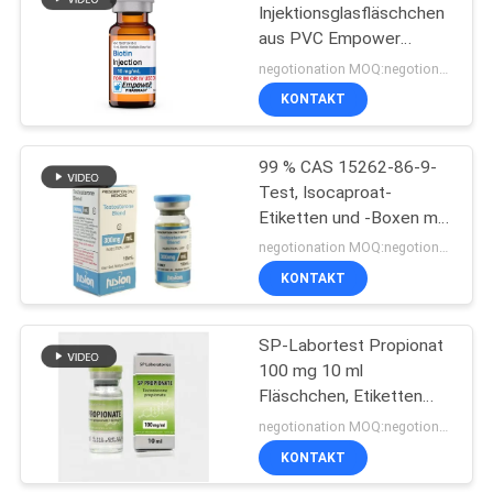
Injektionsglasfläschchen
aus PVC Empower
19
Pharmacy
negotionation MOQ:negotionation
Kasten des
KONTAKT
pharmazeutischen
99 % CAS 15262-86-9-
Verpackens
Test, Isocaproat-
Etiketten und -Boxen mit
Pulver
negotionation MOQ:negotionation
KONTAKT
41
Medizin-Flaschen-
SP-Labortest Propionat
100 mg 10 ml
Aufkleber
Fläschchen, Etiketten
und Schachteln
negotionation MOQ:negotionation
KONTAKT