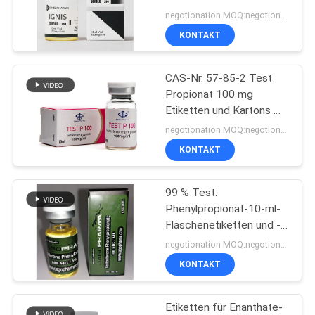
PRIVACY
negotionation MOQ:negotionation
POLICY
KONTAKT
45
Kästen der Phiolen-
CAS-Nr. 57-85-2 Test
Propionat 100 mg
10ml
Etiketten und Kartons mit
99 % reinem Pulver
negotionation MOQ:negotionation
KONTAKT
99 % Test:
27
Phenylpropionat-10-ml-
Flaschenetiketten und -
Sicherheitshologrammau
schachteln
negotionation MOQ:negotionation
KONTAKT
Etiketten für Enanthate-