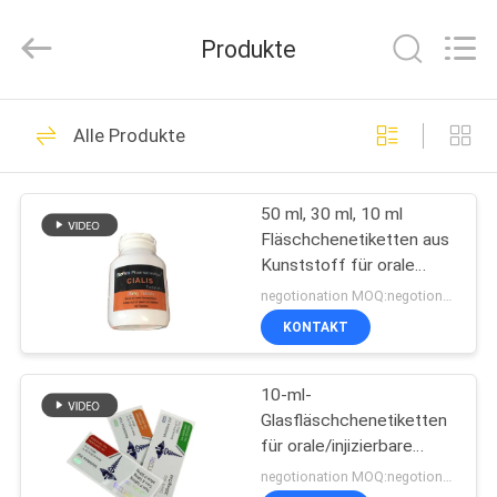
(Xiamen)
Industry
Co.,
Produkte
Ltd.
All
Rights
Reserved.
HAUS
302
Alle Produkte
Glasphiolen-
PRODUKTE
Aufkleber
50 ml, 30 ml, 10 ml
Fläschchenetiketten aus
ÜBER
Kunststoff für orale
UNS
Fläschchen
negotionation MOQ:negotionation
KONTAKT
254
FABRIK-
Etiketten der
10-ml-
AUSFLUG
Glasfläschchenetiketten
Durchstechflaschen
für orale/injizierbare
QUALITÄTSKONTROLLE
Fläschchen
negotionation MOQ:negotionation