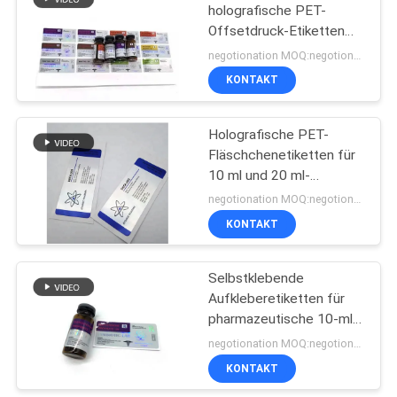
holografische PET-
Offsetdruck-Etiketten
19
für Glasfläschchen
negotionation MOQ:negotionation
Kasten des
KONTAKT
pharmazeutischen
Holografische PET-
Verpackens
Fläschchenetiketten für
10 ml und 20 ml-
Fläschchen
negotionation MOQ:negotionation
KONTAKT
43
Medizin-Flaschen-
Selbstklebende
Aufkleberetiketten für
Aufkleber
pharmazeutische 10-ml-
Fläschchen
negotionation MOQ:negotionation
KONTAKT