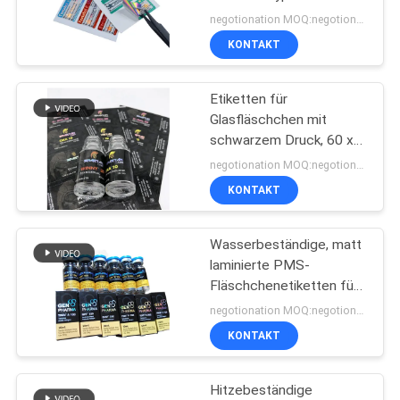
PRIVACY
negotionation MOQ:negotionation
POLICY
KONTAKT
45
Kästen der Phiolen-
Etiketten für
Glasfläschchen mit
10ml
schwarzem Druck, 60 x
30 mm, 80 g/m²
negotionation MOQ:negotionation
KONTAKT
Wasserbeständige, matt
27
laminierte PMS-
Fläschchenetiketten für
Sicherheitshologrammau
10 ml
negotionation MOQ:negotionation
KONTAKT
Hitzebeständige