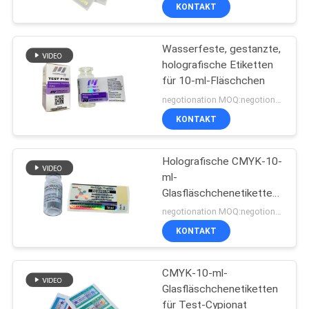
KONTAKT
TRETEN
Wasserfeste, gestanzte,
SIE
139
holografische Etiketten
MIT
für 10-ml-Fläschchen
Aufkleber der
UNS
negotionation MOQ:negotionation
Phiolen-10mL
IN
KONTAKT
VERBINDUNG
Holografische CMYK-10-
ml-
NACHRICHTEN
Glasfläschchenetiketten
111
für Fläschchen
negotionation MOQ:negotionation
kundenspezifische
FÄLLE
KONTAKT
Phiolenaufkleber
CMYK-10-ml-
SITEMAP
Glasfläschchenetiketten
für Test-Cypionat