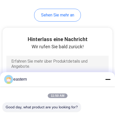
6
Sehen Sie mehr an
Medizin-Flaschen-
Kasten
Hinterlass eine Nachricht
Wir rufen Sie bald zurück!
9
kleine Glasphiolen
eastern
11:50 AM
Good day, what product are you looking for?