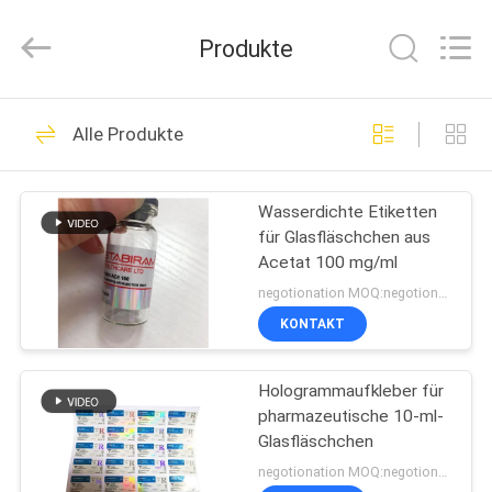
(Xiamen)
Industry
Co.,
Produkte
Ltd.
All
Rights
Reserved.
HAUS
301
Alle Produkte
Glasphiolen-
PRODUKTE
Aufkleber
Wasserdichte Etiketten
für Glasfläschchen aus
ÜBER
Acetat 100 mg/ml
UNS
negotionation MOQ:negotionation
KONTAKT
252
FABRIK-
Etiketten der
Hologrammaufkleber für
AUSFLUG
pharmazeutische 10-ml-
Durchstechflaschen
Glasfläschchen
QUALITÄTSKONTROLLE
negotionation MOQ:negotionation