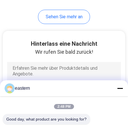
6
Sehen Sie mehr an
Medizin-Flaschen-
Kasten
Hinterlass eine Nachricht
Wir rufen Sie bald zurück!
9
kleine Glasphiolen
eastern
2:48 PM
Good day, what product are you looking for?