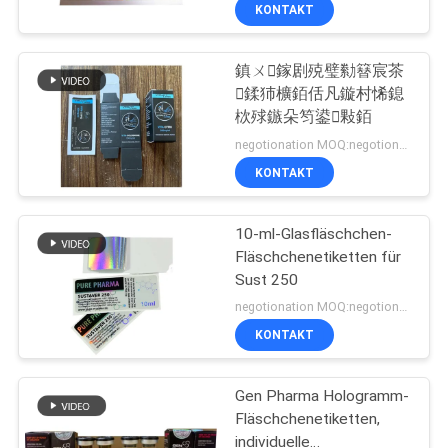
KONTAKT
TRETEN
鎮ㄨ鎵剧殑璧勬簮宸茶
SIE
139
鍒犻櫎銆佸凡鏇村悕鎴
MIT
栨殏鏃朵笉鍙敤銆
Aufkleber der
UNS
negotionation MOQ:negotionation
Phiolen-10mL
IN
KONTAKT
VERBINDUNG
10-ml-Glasfläschchen-
Fläschchenetiketten für
NACHRICHTEN
Sust 250
108
negotionation MOQ:negotionation
kundenspezifische
FÄLLE
KONTAKT
Phiolenaufkleber
Gen Pharma Hologramm-
SITEMAP
Fläschchenetiketten,
individuelle