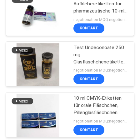
Aufkleberetiketten für
pharmazeutische 10-ml-
19
Fläschchen
negotionation MOQ:negotionation
Kasten des
KONTAKT
pharmazeutischen
Test Undeconoate 250
Verpackens
mg
Glasfläschchenetiketten
mit goldgeprägtem Logo
negotionation MOQ:negotionation
KONTAKT
41
Medizin-Flaschen-
10 ml CMYK-Etiketten
für orale Fläschchen,
Aufkleber
Pillenglasfläschchen
negotionation MOQ:negotionation
KONTAKT