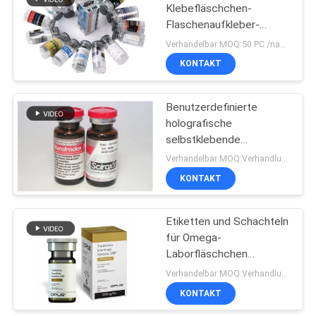
Klebefläschchen-
Flaschenaufkleber-
19
Etikettendruck für
Verhandelbar MOQ:50 PC /name
verschiedene Designs
Kasten des
KONTAKT
pharmazeutischen
Benutzerdefinierte
Verpackens
holografische
selbstklebende
Fläschchenetiketten mit
Verhandelbar MOQ:Verhandlung
glänzendem Effekt
KONTAKT
42
Medizin-Flaschen-
Etiketten und Schachteln
für Omega-
Aufkleber
Laborfläschchen
Masteron E 200 OPUS
Verhandelbar MOQ:Verhandlung
10 ml
KONTAKT