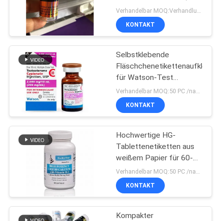
PRIVACY
Hologrammmaterial
Verhandelbar MOQ:Verhandlung
POLICY
KONTAKT
45
Kästen der Phiolen-
Selbstklebende
Fläschchenetikettenaufkleber
10ml
für Watson-Test
Cypionat 250 mg
Verhandelbar MOQ:50 PC /name
KONTAKT
Hochwertige HG-
27
Tablettenetiketten aus
weißem Papier für 60-
Sicherheitshologrammau
Tabletten-Flaschen
Verhandelbar MOQ:50 PC /name
KONTAKT
Kompakter