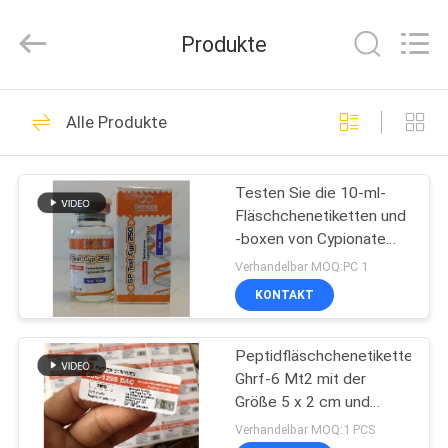
(Xiamen)
Industry
Co.,
Produkte
Ltd.
All
Rights
Reserved.
HAUS
301
Alle Produkte
Glasphiolen-
PRODUKTE
Aufkleber
Testen Sie die 10-ml-
Fläschchenetiketten und
ÜBER
-boxen von Cypionate
UNS
Pharmaceuticals
Verhandelbar MOQ:PC 1
KONTAKT
253
FABRIK-
Etiketten der
Peptidfläschchenetiketten
AUSFLUG
Ghrf-6 Mt2 mit der
Durchstechflaschen
Größe 5 x 2 cm und
QUALITÄTSKONTROLLE
passenden Boxen
Verhandelbar MOQ:1 PCS