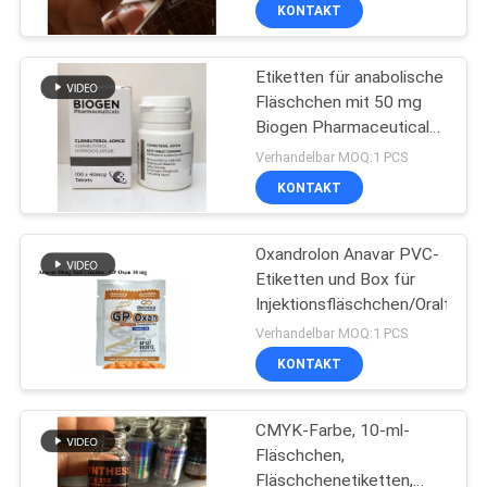
KONTAKT
TRETEN
Etiketten für anabolische
SIE
139
Fläschchen mit 50 mg
MIT
Biogen Pharmaceuticals,
Aufkleber der
UNS
individuell gestaltet
Verhandelbar MOQ:1 PCS
Phiolen-10mL
IN
KONTAKT
VERBINDUNG
Oxandrolon Anavar PVC-
Etiketten und Box für
NACHRICHTEN
Injektionsfläschchen/Oralflasc
111
Verhandelbar MOQ:1 PCS
kundenspezifische
FÄLLE
KONTAKT
Phiolenaufkleber
CMYK-Farbe, 10-ml-
SITEMAP
Fläschchen,
Fläschchenetiketten,