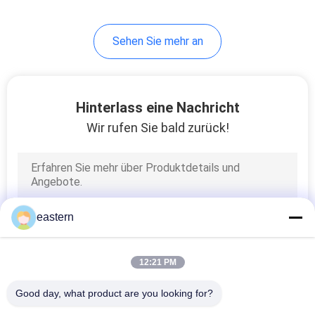
6
Sehen Sie mehr an
Medizin-Flaschen-
Kasten
Hinterlass eine Nachricht
Wir rufen Sie bald zurück!
9
kleine Glasphiolen
eastern
12:21 PM
Good day, what product are you looking for?