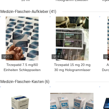
Fläschchenkartonverpackung
und Schachteln 10 ml
V
für Arzneimittel
Durchstechflasche
D
Medizin-Flaschen-Aufkleber
(41)
Schachtel
Ver
BESTPREIS
BESTPREIS
BES
Papierverpackung
Tirzepatid 7.5 mg/60
Tirzepatid 15 mg 20 mg
A
Einheiten Schleppseiten
30 mg Hologrammlaser
Durc
Druck auf Multi-Dosis-
PET
PE
Flaschenetiketten
Kleinglasflaschenetiketten
Durc
Medizin-Flaschen-Kasten
(6)
BESTPREIS
BESTPREIS
BES