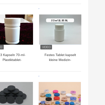
Glasflaschen für
Versiegelung der
ssigkeitsfläschchen
Fläschchen-Injektion
TPREIS
BESTPREIS
3 Kapseln 70-ml-
Festes Tablet kapselt
Plastiktablet-
kleine Medizin-
Flaschen/weiße
Flasche/pharmazeutische
tikflaschen-Besetzer-
Plastikflaschen ein
Beweis-Kappe
TPREIS
BESTPREIS