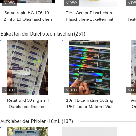
Somatropin HG 176-191
Tren-Acetat-Fläschchen-
2 ml x 10 Glasfläschchen
Fläschchen-Etiketten mit
Test
mit Etiketten
vollständiger Paer-
Anleitung
Etiketten der Durchstechflaschen
(251)
BESTPREIS
BESTPREIS
BES
Retatrutid 30 mg 2 ml
10ml L-carnatine 500mg
An
Durchstechflaschen
PET Laser Materail Vial
Or
Etiketten für subkutane
Labels
mat
Injektion
Aufkleber der Phiolen-10mL
(137)
BESTPREIS
BESTPREIS
BES