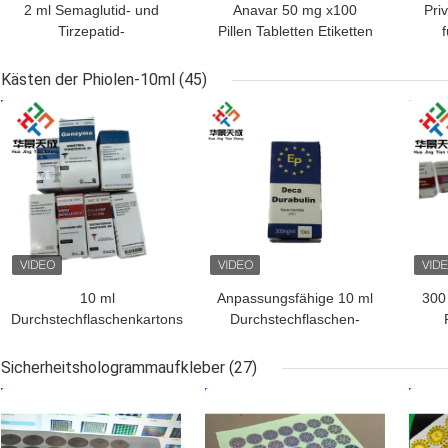
2 ml Semaglutid- und
Anavar 50 mg x100
Pri
Tirzepatid-
Pillen Tabletten Etiketten
f
Flaschenetiketten zur
Laser PET Aufkleber U
Peptidlagerung in
FOR Aluminium Zip Lock
Kästen der Phiolen-10ml
(45)
Papier/PET/PVC-Material
Taschen
BESTPREIS
BESTPREIS
BES
10 ml
Anpassungsfähige 10 ml
300
Durchstechflaschenkartons
Durchstechflaschen-
mit CMYK/Pantone-Druck
Boxen Papier glänzende
aus Apothekenpapier
Veredelung für Steroid-
Bo
Sicherheitshologrammaufkleber
(27)
Deka-Flaschen
m
BESTPREIS
BESTPREIS
BES
Verpackung