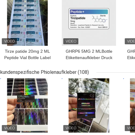
Tirze patide 20mg 2 ML
GHRP6 5MG 2 MLBottle
GHR
Peptide Vial Bottle Label
Etikettenaufkleber Druck
Etik
Sticker Printing
für Peptidpulveretiketten
für 
kundenspezifische Phiolenaufkleber
(108)
BESTPREIS
BESTPREIS
BES