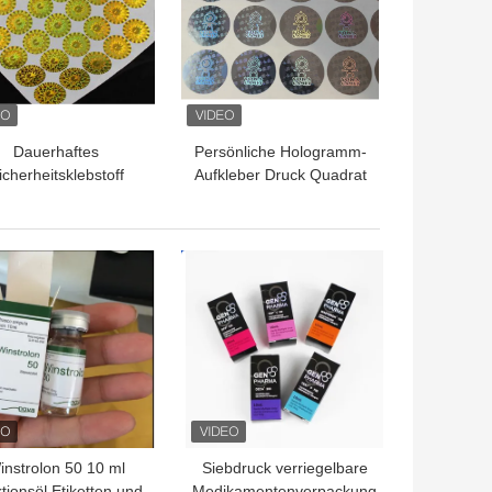
Dauerhaftes
Persönliche Hologramm-
icherheitsklebstoff
Aufkleber Druck Quadrat
ogrammaufkleber UV-
Sicherheitsetikett für
Druck
einen verbesserten
Schutz
TPREIS
BESTPREIS
instrolon 50 10 ml
Siebdruck verriegelbare
ktionsöl Etiketten und
Medikamentenverpackung