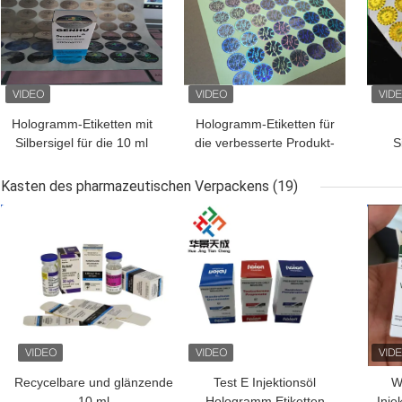
Hologramm-Etiketten mit
Hologramm-Etiketten für
Silbersigel für die 10 ml
die verbesserte Produkt-
S
Fläschchen oder Kisten
Authentifizierung
Hol
Kasten des pharmazeutischen Verpackens
(19)
BESTPREIS
BESTPREIS
BES
Recycelbare und glänzende
Test E Injektionsöl
W
10 ml
Hologramm Etiketten
Inje