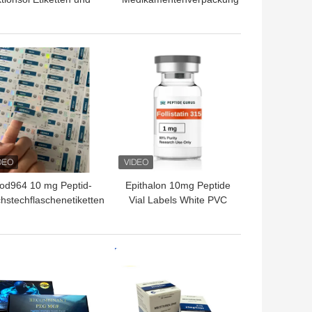
erpackungen 10 ml
Matte Lamination
urchstechflasche
packung aus Papier
TPREIS
BESTPREIS
od964 10 mg Peptid-
Epithalon 10mg Peptide
hstechflaschenetiketten
Vial Labels White PVC
T Laser-Materail 2 ml
Materail 2ml Vial Labels
hstechflaschenetiketten
TPREIS
BESTPREIS