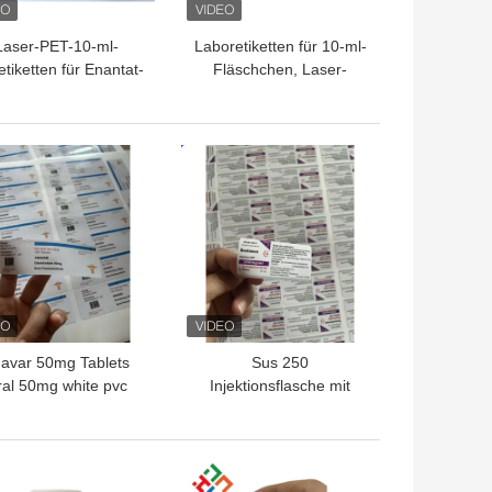
Laser-PET-10-ml-
Laboretiketten für 10-ml-
etiketten für Enantat-
Fläschchen, Laser-
Glasfläschchen
Pharma-
Vinyletikettenaufkleber
mit Hologrammeffekt
TPREIS
BESTPREIS
avar 50mg Tablets
Sus 250
al 50mg white pvc
Injektionsflasche mit
erail Plastic Bottles
Steroiden
Labels
TPREIS
BESTPREIS