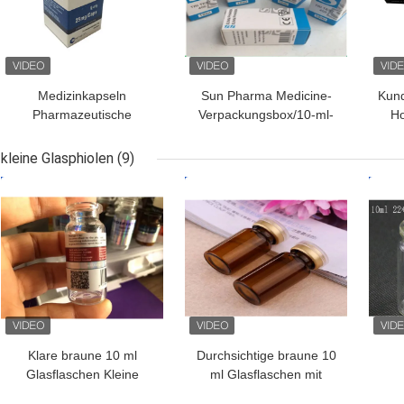
Medizinkapseln
Sun Pharma Medicine-
Kund
Pharmazeutische
Verpackungsbox/10-ml-
Ho
Verpackenkästen mit
Fläschchenboxen für das
Fl
CMYK-Drucklogo
Gesundheitswesen
Hoc
kleine Glasphiolen
(9)
BESTPREIS
BESTPREIS
BES
Klare braune 10 ml
Durchsichtige braune 10
Glasflaschen Kleine
ml Glasflaschen mit
Glasflaschen für
Kappen und
Gla