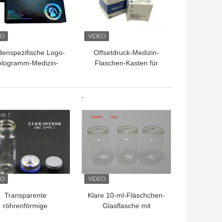
enspezifische Logo-
Offsetdruck-Medizin-
logramm-Medizin-
Flaschen-Kasten für
aschen-Kästen mit
Vitamin D lässt weiche
hglanz-Laminierung
Kapseln fallen
TPREIS
BESTPREIS
Transparente
Klare 10-ml-Fläschchen-
röhrenförmige
Glasflasche mit
sfläschchen / kleine
Gummistopfen zur