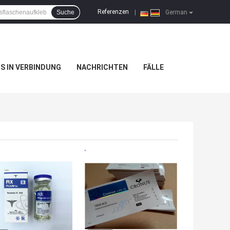
Referenzen
Suche
|
German
NS IN VERBINDUNG
NACHRICHTEN
FÄLLE
TPREIS
BESTPREIS