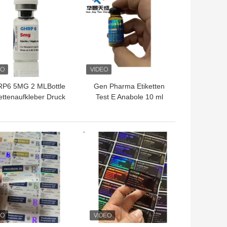
P6 5MG 2 MLBottle
Gen Pharma Etiketten
ettenaufkleber Druck
Test E Anabole 10 ml
Peptidpulveretiketten
injizierbare Öletiketten
TPREIS
BESTPREIS