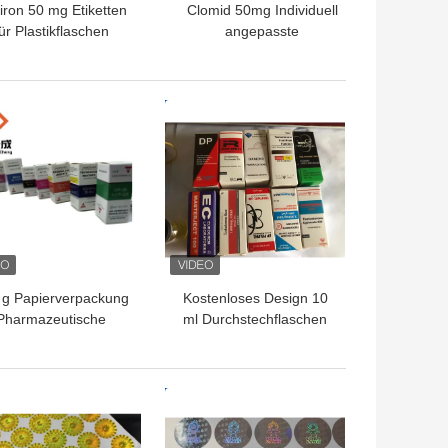
viron 50 mg Etiketten
Clomid 50mg Individuell
ür Plastikflaschen
angepasste
Kunststoffflaschenetiketten,
Fläschchenetiketten mit
schwarzem Hintergrund
TPREIS
BESTPREIS
und Laserwortdruck
 g Papierverpackung
Kostenloses Design 10
Pharmazeutische
ml Durchstechflaschen
Glasflaschen Box
für Steroid Test Cyp
dybuilding Druck 10
Durchstechflaschen
l Etiketten Boxen
Verpackung
TPREIS
BESTPREIS