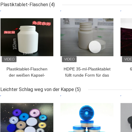
Injektionsflüssiges Öl
Verschlüssen für das
Plastiktablet-Flaschen
(4)
Steroid-Injektionsöl
Flü
BESTPREIS
BESTPREIS
BES
Plastiktablet-Flaschen
HDPE 35-ml-Plastiktablet
6
der weißen Kapsel-
füllt runde Form für das
200ml für Gesundheits-
Medizin-Verpacken ab
Medizin-Produkt
Plas
Leichter Schlag weg von der Kappe
(5)
BESTPREIS
BESTPREIS
BES