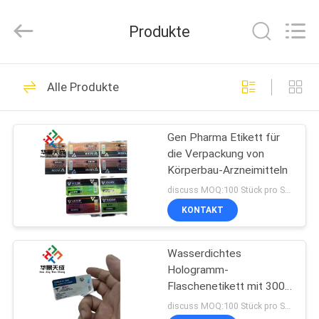
(Xiamen)
Industry
Co.,
Produkte
Ltd.
All
Rights
Reserved.
HAUS
335
Alle Produkte
Glasphiolen-
PRODUKTE
Aufkleber
Gen Pharma Etikett für
die Verpackung von
ÜBER
Körperbau-Arzneimitteln
UNS
discuss MOQ:100 Stück pro Stück
KONTAKT
256
FABRIK-
Etiketten der
Wasserdichtes
AUSFLUG
Hologramm-
Durchstechflaschen
Flaschenetikett mit 300
QUALITÄTSKONTROLLE
dpi Druckauflösung und
discuss MOQ:100 Stück pro Stück