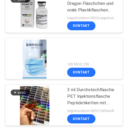
Dragon Fläschchen und
orale Plastikflaschen
19
Etiketten und Schachteln
negotionation MOQ:negotionation
Kasten des
KONTAKT
pharmazeutischen
Verpackens
100 MOQ:100
KONTAKT
73
Medizin-Flaschen-
3 ml Durchstechflasche
PET Injektionsflasche
Aufkleber
Peptidetiketten mit
glänzendem Lack
negotionation MOQ:Verhandlungen
KONTAKT