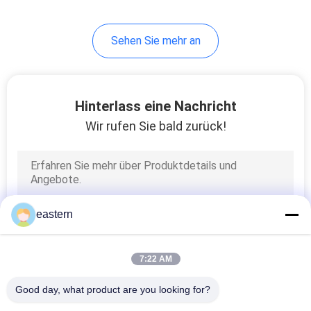
6
Sehen Sie mehr an
Medizin-Flaschen-
Kasten
Hinterlass eine Nachricht
Wir rufen Sie bald zurück!
10
kleine Glasphiolen
eastern
7:22 AM
Good day, what product are you looking for?