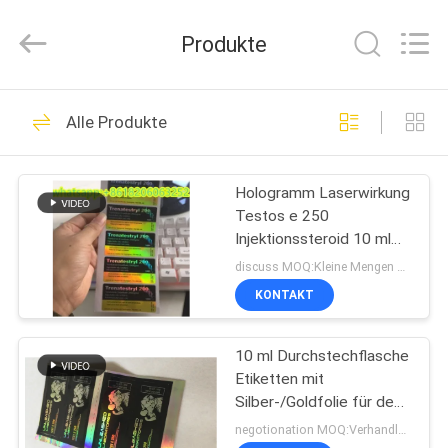
(Xiamen)
Industry
Co.,
Produkte
Ltd.
All
Rights
Reserved.
HAUS
335
Alle Produkte
Glasphiolen-
PRODUKTE
Aufkleber
Hologramm Laserwirkung
Testos e 250
ÜBER
Injektionssteroid 10 ml
UNS
Durchstechflaschen
discuss MOQ:Kleine Mengen sind ebenfalls erhältlich
Etiketten
KONTAKT
256
FABRIK-
Etiketten der
10 ml Durchstechflasche
AUSFLUG
Etiketten mit
Durchstechflaschen
Silber-/Goldfolie für den
QUALITÄTSKONTROLLE
Test E 250
negotionation MOQ:Verhandlungen