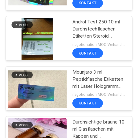
KONTAKT
TRETEN
Androl Test 250 10 ml
SIE
139
Durchstechflaschen
MIT
Etiketten Steroid
Aufkleber der
UNS
Injektionsetiketten mit
negotionation MOQ:Verhandlungen
Phiolen-10mL
hochwertigem PVC-
IN
KONTAKT
Material
VERBINDUNG
Mounjaro 3 ml
Peptidflasche Etiketten
NACHRICHTEN
mit Laser Hologramm
111
Material
negotionation MOQ:Verhandlungen
kundenspezifische
FÄLLE
KONTAKT
Phiolenaufkleber
Durchsichtige braune 10
SITEMAP
ml Glasflaschen mit
Kappen und