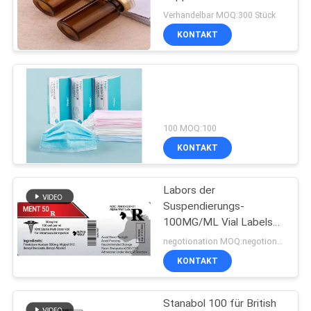
PRIVACY
Verschlüssen für das
Verhandelbar MOQ:300 Stück
Steroid-Injektionsöl
POLICY
KONTAKT
45
Kästen der Phiolen-
10ml
100 MOQ:100
KONTAKT
Labors der
27
Suspendierungs-
100MG/ML Vial Labels
Sicherheitshologrammau
For Alpha Wolf
negotionation MOQ:negotionation
KONTAKT
Stanabol 100 für British