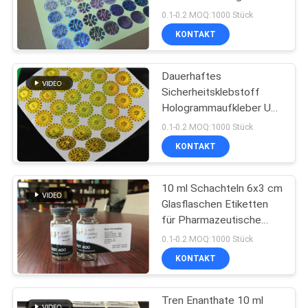
PRIVACY
0.1-0.2 MOQ:1000 Stück
POLICY
KONTAKT
45
Kästen der Phiolen-
Dauerhaftes
Sicherheitsklebstoff
10ml
Hologrammaufkleber UV-
Druck
0.1-0.2 MOQ:1000 Stück
KONTAKT
10 ml Schachteln 6x3 cm
27
Glasflaschen Etiketten
für Pharmazeutische
Sicherheitshologrammau
Laboratorien
0.1-0.2 MOQ:1000 Stück
KONTAKT
Tren Enanthate 10 ml