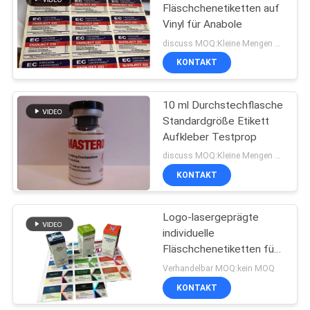
Fläschchenetiketten auf
Vinyl für Anabole
19
discuss MOQ:Kleine Mengen sind ebenfalls erhältlich
Kasten des
KONTAKT
pharmazeutischen
10 ml Durchstechflasche
Verpackens
Standardgröße Etikett
Aufkleber Testprop
discuss MOQ:Kleine Mengen sind ebenfalls erhältlich
KONTAKT
73
Medizin-Flaschen-
Logo-lasergeprägte
individuelle
Aufkleber
Fläschchenetiketten für
10-ml-
Verhandelbar MOQ:kein MOQ
Fläschchenschachteln
KONTAKT