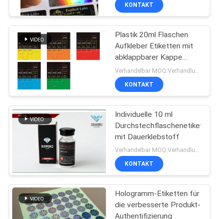
Fläschchen
KONTAKT
TRETEN
Plastik 20ml Flaschen
SIE
139
Aufkleber Etiketten mit
MIT
abklappbarer Kappe
Aufkleber der
UNS
Langlebig und
Verhandelbar MOQ:Verhandlung
Phiolen-10mL
zuverlässig für Flaschen
IN
KONTAKT
VERBINDUNG
Individuelle 10 ml
Durchstechflaschenetiketten
NACHRICHTEN
mit Dauerklebstoff
111
Verhandelbar MOQ:Verhandlung
kundenspezifische
FÄLLE
KONTAKT
Phiolenaufkleber
Hologramm-Etiketten für
SITEMAP
die verbesserte Produkt-
Authentifizierung