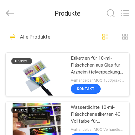
(Xiamen)
Industry
Co.,
Produkte
Ltd.
All
Rights
Reserved.
HAUS
335
Alle Produkte
Glasphiolen-
PRODUKTE
Aufkleber
Etiketten für 10-ml-
Fläschchen aus Glas für
ÜBER
Arzneimittelverpackungen
UNS
für Fläschchen
Verhandelbar MOQ:1000pcs/design
KONTAKT
256
FABRIK-
Etiketten der
Wasserdichte 10-ml-
AUSFLUG
Fläschchenetiketten 4C
Durchstechflaschen
Vollfarbe für
QUALITÄTSKONTROLLE
pharmazeutische
Verhandelbar MOQ:Verhandlung