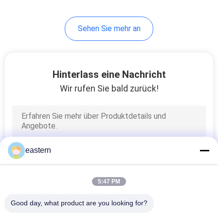
6
Sehen Sie mehr an
Medizin-Flaschen-
Kasten
Hinterlass eine Nachricht
Wir rufen Sie bald zurück!
10
kleine Glasphiolen
eastern
5:47 PM
Good day, what product are you looking for?