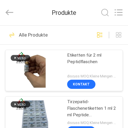
(Xiamen)
Industry
Co.,
Produkte
Ltd.
All
Rights
Reserved.
HAUS
301
Alle Produkte
Glasphiolen-
PRODUKTE
Aufkleber
Etiketten für 2 ml
Peptidflaschen
ÜBER
UNS
discuss MOQ:Kleine Mengen sind ebenfalls erhältlich
KONTAKT
252
FABRIK-
Etiketten der
Tirzepatid-
AUSFLUG
Flaschenetiketten 1 ml 2
Durchstechflaschen
ml Peptide
QUALITÄTSKONTROLLE
Injektionsetiketten
discuss MOQ:Kleine Mengen sind ebenfalls erhältlich