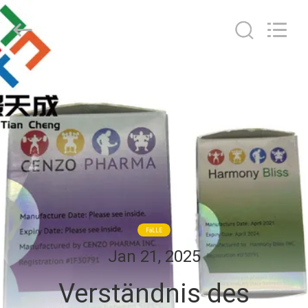
(Xiamen)
Industry
Co.,
Ltd.
All
Rights
Reserved.
HAUS
PRODUKTE
ÜBER
UNS
FABRIK-
FäLLE
AUSFLUG
Jan 21, 2025
Verständnis des
QUALITÄTSKONTROLLE