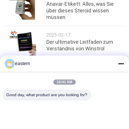
Anavar-Etikett: Alles, was Sie
über dieses Steroid wissen
müssen
2025-02-17
Der ultimative Leitfaden zum
Verständnis von Winstrol
eastern
oben
10:41 AM
Good day, what product are you looking for?
Beliebte Kategorien
Alle
Glasphiolen-
Etiketten Der 
Aufkleber
Durchstechflaschen