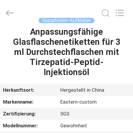
(Xiamen)
Industry
Co.,
Ltd.
All
Glasphiolen-Aufkleber
Rights
Reserved.
Anpassungsfähige
HAUS
Glasflaschenetiketten für 3
PRODUKTE
ml Durchstechflaschen mit
Tirzepatid-Peptid-
ÜBER
Injektionsöl
UNS
Herkunftsort:
Hergestellt in China
FABRIK-
Markenname:
Eastern-custom
AUSFLUG
Zertifizierung:
SGS
QUALITÄTSKONTROLLE
Modellnummer:
Gewohnheit