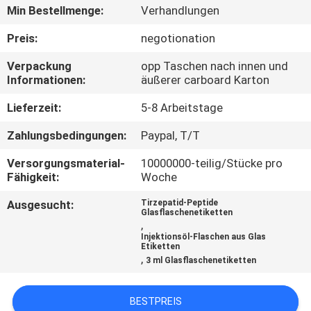
Min Bestellmenge:
Verhandlungen
TRETEN
Preis:
negotionation
SIE
Verpackung
opp Taschen nach innen und
MIT
Informationen:
äußerer carboard Karton
UNS
Lieferzeit:
5-8 Arbeitstage
IN
Zahlungsbedingungen:
Paypal, T/T
VERBINDUNG
Versorgungsmaterial-
10000000-teilig/Stücke pro
Fähigkeit:
Woche
NACHRICHTEN
Ausgesucht:
Tirzepatid-Peptide
Glasflaschenetiketten
,
FÄLLE
Injektionsöl-Flaschen aus Glas
Etiketten
,
3 ml Glasflaschenetiketten
SITEMAP
BESTPREIS