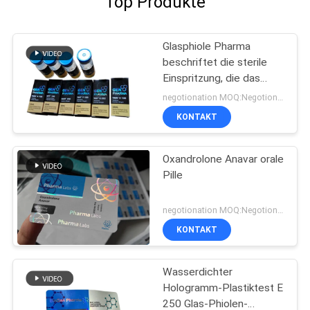
Top Produkte
Glasphiole Pharma
beschriftet die sterile
Einspritzung, die das
pharmazeutische
negotionation MOQ:Negotionation
Verpacken druckt
KONTAKT
Oxandrolone Anavar orale
Pille
negotionation MOQ:Negotionation
KONTAKT
Wasserdichter
Hologramm-Plastiktest E
250 Glas-Phiolen-