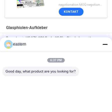
Aufkleber
negotionation MOQ:negotionation
KONTAKT
Glasphiolen-Aufkleber
Somatropin HG 176-191 2 ml x 10 Glasfläschchen mit
Etiketten
eastern
Tren-Acetat-Fläschchen-Fläschchen-Etiketten mit
vollständiger Paer-Anleitung
6:37 PM
Laser-PET-10-ml-Testetiketten für Enantat-Glasfläschchen
Good day, what product are you looking for?
Beliebte Kategorien
Alle
Glasphiolen-
Etiketten Der 
Aufkleber
Durchstechflaschen
Aufkleber Der 
Kundenspezifische 