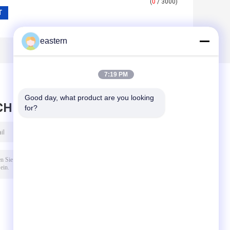
(
0
/ 3000)
eastern
7:19 PM
Good day, what product are you looking 
CHRICHT HINTERLASSEN
for?