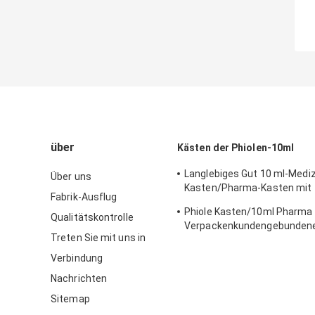
über
Kästen der Phiolen-10ml
Langlebiges Gut 10 ml-Mediz
Über uns
Kasten/Pharma-Kasten mit
Fabrik-Ausflug
umweltfreundlichem Materi
Phiole Kasten/10ml Pharma
Qualitätskontrolle
Verpackenkundengebundene
Treten Sie mit uns in
perforierter Linie ein
Verbindung
Nachrichten
Sitemap