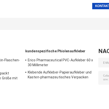
NA
kundenspezifische Phiolenaufkleber
in-Flaschen-
Erico Pharmaceutical PVC-Aufkleber 60 x
30 Millimeter
al
Klebende Aufkleber-Papieraufkleber und
 packt
Kasten-pharmazeutisches Verpacken
 Größe mit
für 10 ml-Phiole