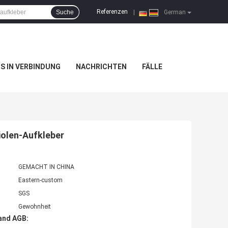
Referenzen
Suche
|
German
NS IN VERBINDUNG
NACHRICHTEN
FÄLLE
iolen-Aufkleber
GEMACHT IN CHINA
Eastern-custom
SGS
Gewohnheit
and AGB: