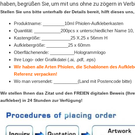
haben, begrüßen Sie, um mit uns ohne zu zögern in Verb
Stellen Sie uns bitte unterhalb der Details bereit, hilft dieses uns
Produktname: _________10ml Phiolen-Aufkleberkasten
Quantität: ___________200pcs x unterschiedlicher Name 10, 
Kastengröße: ____________25 X.25 x 56mm H
Aufklebergröße: _________25 x 60mm
Oberflächenende: __________Hologrammlogo
Ihre Logo- oder Grafikdatei (.ai, .pdf, .eps)
Wir haben alle Arten Phiolen, die Schablonen des Aufkle
Referenz verpacken!
Wo man versendet: __________(Land mit Postencode bitte)
Wir stellen Ihnen das Zitat und den FREIEN digitalen Beweis (Ih
aufkleber) in 24 Stunden zur Verfügung!