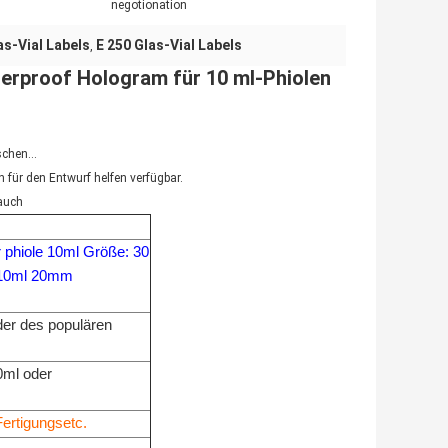
negotionation
s-Vial Labels
E 250 Glas-Vial Labels
,
terproof Hologram für 10 ml-Phiolen
ischen…
n für den Entwurf helfen verfügbar.
 auch
r phiole 10ml Größe: 30
e 10ml 20mm
der des populären
0ml oder
Fertigungsetc.