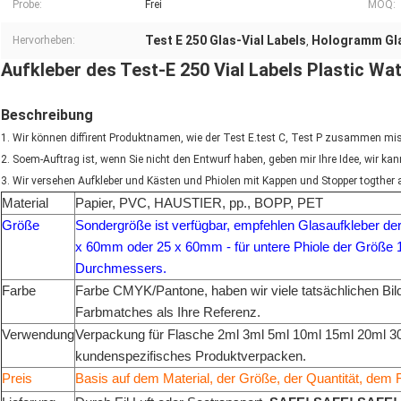
Probe:
Frei
MOQ:
Test E 250 Glas-Vial Labels
Hologramm Gla
Hervorheben:
,
Aufkleber des Test-E 250 Vial Labels Plastic Wa
Beschreibung
1.
Wir können diffirent Produktnamen, wie der Test E.test C, Test P zusammen m
2.
Soem-Auftrag ist, wenn Sie nicht den Entwurf haben, geben mir Ihre Idee, wir kan
3. Wir versehen Aufkleber und Kästen und Phiolen mit Kappen und Stopper togther
Material
Papier, PVC, HAUSTIER, pp., BOPP, PET
Größe
Sondergröße ist verfügbar, empfehlen Glasaufkleber de
x 60mm oder 25 x 60mm - für untere Phiole der Größ
Durchmessers.
Farbe
Farbe CMYK/Pantone, haben wir viele tatsächlichen Bil
Farbmatches als Ihre Referenz.
Verwendung
Verpackung für Flasche 2ml 3ml 5ml 10ml 15ml 20ml 3
kundenspezifisches Produktverpacken.
Preis
Basis auf dem Material, der Größe, der Quantität, dem 