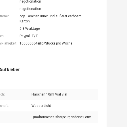
negotionation
negotionation
tionen:
opp Taschen inner und äußerer carboard
Karton
5-8 Werktage
en:
Paypal, T/T
-Fähigkeit:
10000000-teilig/Stücke pro Woche
Aufkleber
ch:
Flaschen 10ml Vial vial
chaft:
Wasserdicht
Quadratisches sharpe irgendeine Form