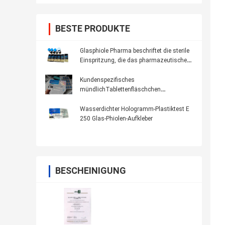
BESTE PRODUKTE
Glasphiole Pharma beschriftet die sterile
Einspritzung, die das pharmazeutische
Verpacken druckt
Kundenspezifisches
mündlichTablettenfläschchen
Oxandrolone Anavar beschriftet 100 *
32mm anti- gefälschtes Drucken
Wasserdichter Hologramm-Plastiktest E
250 Glas-Phiolen-Aufkleber
BESCHEINIGUNG